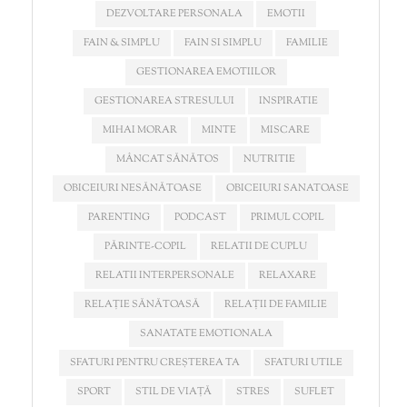
DEZVOLTARE PERSONALA
EMOTII
FAIN & SIMPLU
FAIN SI SIMPLU
FAMILIE
GESTIONAREA EMOTIILOR
GESTIONAREA STRESULUI
INSPIRATIE
MIHAI MORAR
MINTE
MISCARE
MÂNCAT SĂNĂTOS
NUTRITIE
OBICEIURI NESĂNĂTOASE
OBICEIURI SANATOASE
PARENTING
PODCAST
PRIMUL COPIL
PĂRINTE-COPIL
RELATII DE CUPLU
RELATII INTERPERSONALE
RELAXARE
RELAȚIE SĂNĂTOASĂ
RELAȚII DE FAMILIE
SANATATE EMOTIONALA
SFATURI PENTRU CREȘTEREA TA
SFATURI UTILE
SPORT
STIL DE VIAȚĂ
STRES
SUFLET