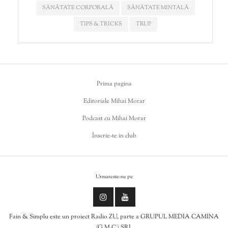
SĂNĂTATE CORPORALĂ
SĂNĂTATE MINTALĂ
TIPS & TRICKS
TRUP
Prima pagina
Editoriale Mihai Morar
Podcast cu Mihai Morar
Înscrie-te in club
Urmareste-ne pe
Fain & Simplu este un proiect Radio ZU, parte a GRUPUL MEDIA CAMINA
(G.M.C.) SRL