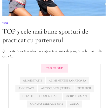
TRUP
TOP 5 cele mai bune sporturi de
practicat cu partenerul
Știm câte beneficii aduce o viață activă, însă alegem, de cele mai multe
ori, să…
TAG CLOUD
ALIMENTATIE
ALIMENTATIE SANATOASA
ANXIETATE
AUTOCUNOAȘTEREA
BENEFICII
CITATE
COMUNICARE
CORPUL UMAN
CUNOAȘTEREA DE SINE
CUPLU