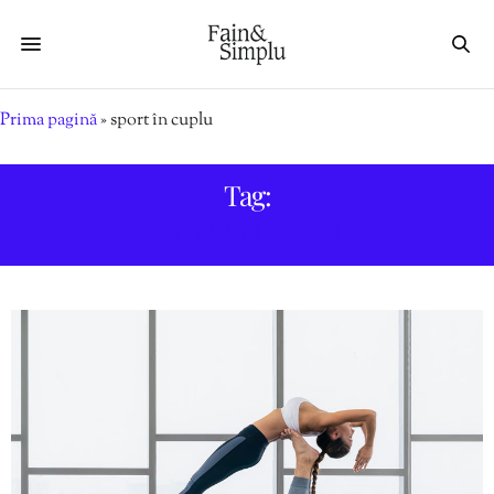
Prima pagină
»
sport în cuplu
Tag:
SPORT ÎN CUPLU