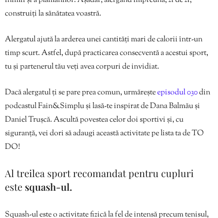
inimii și a plămânilor. Așadar, alergând împreună, zi de zi,
construiți la sănătatea voastră.
Alergatul ajută la arderea unei cantități mari de calorii într-un
timp scurt. Astfel, după practicarea consecventă a acestui sport,
tu și partenerul tău veți avea corpuri de invidiat.
Dacă alergatul ți se pare prea comun, urmărește
episodul 030
din
podcastul Fain&Simplu și lasă-te inspirat de Dana Balmău și
Daniel Trușcă. Ascultă povestea celor doi sportivi și, cu
siguranță, vei dori să adaugi această activitate pe lista ta de TO
DO!
Al treilea sport recomandat pentru cupluri
este
squash-ul.
Squash-ul este o activitate fizică la fel de intensă precum tenisul,