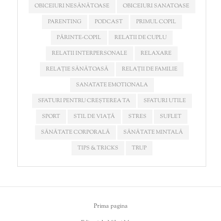
OBICEIURI NESĂNĂTOASE
OBICEIURI SANATOASE
PARENTING
PODCAST
PRIMUL COPIL
PĂRINTE-COPIL
RELATII DE CUPLU
RELATII INTERPERSONALE
RELAXARE
RELAȚIE SĂNĂTOASĂ
RELAȚII DE FAMILIE
SANATATE EMOTIONALA
SFATURI PENTRU CREȘTEREA TA
SFATURI UTILE
SPORT
STIL DE VIAȚĂ
STRES
SUFLET
SĂNĂTATE CORPORALĂ
SĂNĂTATE MINTALĂ
TIPS & TRICKS
TRUP
Prima pagina