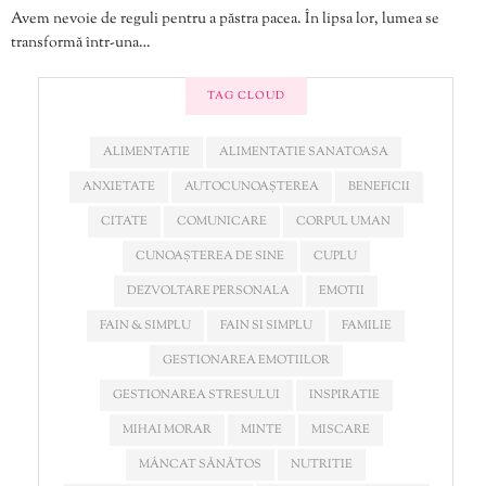
Avem nevoie de reguli pentru a păstra pacea. În lipsa lor, lumea se
transformă într-una…
TAG CLOUD
ALIMENTATIE
ALIMENTATIE SANATOASA
ANXIETATE
AUTOCUNOAȘTEREA
BENEFICII
CITATE
COMUNICARE
CORPUL UMAN
CUNOAȘTEREA DE SINE
CUPLU
DEZVOLTARE PERSONALA
EMOTII
FAIN & SIMPLU
FAIN SI SIMPLU
FAMILIE
GESTIONAREA EMOTIILOR
GESTIONAREA STRESULUI
INSPIRATIE
MIHAI MORAR
MINTE
MISCARE
MÂNCAT SĂNĂTOS
NUTRITIE