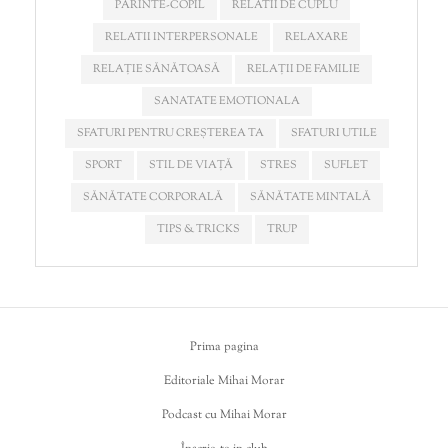
PĂRINTE-COPIL
RELATII DE CUPLU
RELATII INTERPERSONALE
RELAXARE
RELAȚIE SĂNĂTOASĂ
RELAȚII DE FAMILIE
SANATATE EMOTIONALA
SFATURI PENTRU CREȘTEREA TA
SFATURI UTILE
SPORT
STIL DE VIAȚĂ
STRES
SUFLET
SĂNĂTATE CORPORALĂ
SĂNĂTATE MINTALĂ
TIPS & TRICKS
TRUP
Prima pagina
Editoriale Mihai Morar
Podcast cu Mihai Morar