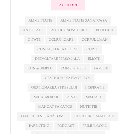
TAG CLOUD
ALIMENTATIE
ALIMENTATIE SANATOASA
ANXIETATE
AUTOCUNOAȘTEREA
BENEFICII
CITATE
COMUNICARE
CORPUL UMAN
CUNOAȘTEREA DE SINE
CUPLU
DEZVOLTARE PERSONALA
EMOTII
FAIN & SIMPLU
FAIN SI SIMPLU
FAMILIE
GESTIONAREA EMOTIILOR
GESTIONAREA STRESULUI
INSPIRATIE
MIHAI MORAR
MINTE
MISCARE
MÂNCAT SĂNĂTOS
NUTRITIE
OBICEIURI NESĂNĂTOASE
OBICEIURI SANATOASE
PARENTING
PODCAST
PRIMUL COPIL