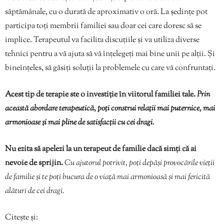
săptămânale, cu o durată de aproximativ o oră. La ședințe pot
participa toți membrii familiei sau doar cei care doresc să se
implice. Terapeutul va facilita discuțiile și va utiliza diverse
tehnici pentru a vă ajuta să vă înțelegeți mai bine unii pe alții. Și
bineînțeles, să găsiți soluții la problemele cu care vă confruntați.
Acest tip de terapie ste o investiție în viitorul familiei tale.
Prin
această abordare terapeutică, poți construi relații mai puternice, mai
armonioase și mai pline de satisfacții cu cei dragi.
Nu ezita să apelezi la un terapeut de familie dacă simți că ai
nevoie de sprijin.
Cu ajutorul potrivit, poți depăși provocările vieții
de familie și te poți bucura de o viață mai armonioasă și mai fericită
alături de cei dragi.
Citește și: