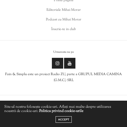
Prima pagina
Editoriale Mihai Morar
Podcast cu Mihai Morar
Înscrie-te in club
Urmareste-ne pe
Fain & Simplu este un proiect Radio ZU, parte a GRUPUL MEDIA CAMINA
(G.M.C.) SRL
Politica de cookies
Site-ul nostru folosește cookie-uri. Aflați mai multe despre utilizarea
noastră de cookie-uri:
Politica privind cookie-urile
LIVE
Politică de confidențialitate
ACCEPT
REZ DE CHAUSSEE - Tout Le Monde