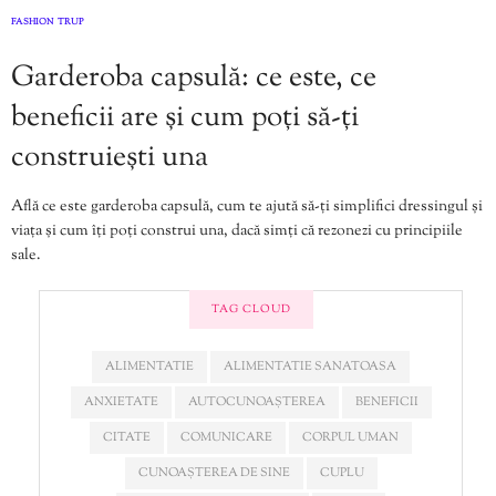
FASHION
TRUP
,
Garderoba capsulă: ce este, ce
beneficii are și cum poți să-ți
construiești una
Află ce este garderoba capsulă, cum te ajută să-ți simplifici dressingul și
viața și cum îți poți construi una, dacă simți că rezonezi cu principiile
sale.
TAG CLOUD
ALIMENTATIE
ALIMENTATIE SANATOASA
ANXIETATE
AUTOCUNOAȘTEREA
BENEFICII
CITATE
COMUNICARE
CORPUL UMAN
CUNOAȘTEREA DE SINE
CUPLU