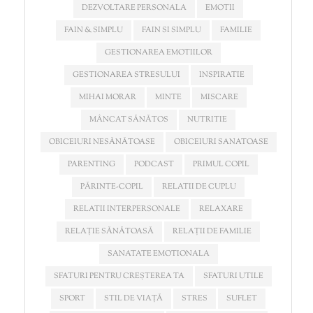
DEZVOLTARE PERSONALA
EMOTII
FAIN & SIMPLU
FAIN SI SIMPLU
FAMILIE
GESTIONAREA EMOTIILOR
GESTIONAREA STRESULUI
INSPIRATIE
MIHAI MORAR
MINTE
MISCARE
MÂNCAT SĂNĂTOS
NUTRITIE
OBICEIURI NESĂNĂTOASE
OBICEIURI SANATOASE
PARENTING
PODCAST
PRIMUL COPIL
PĂRINTE-COPIL
RELATII DE CUPLU
RELATII INTERPERSONALE
RELAXARE
RELAȚIE SĂNĂTOASĂ
RELAȚII DE FAMILIE
SANATATE EMOTIONALA
SFATURI PENTRU CREȘTEREA TA
SFATURI UTILE
SPORT
STIL DE VIAȚĂ
STRES
SUFLET