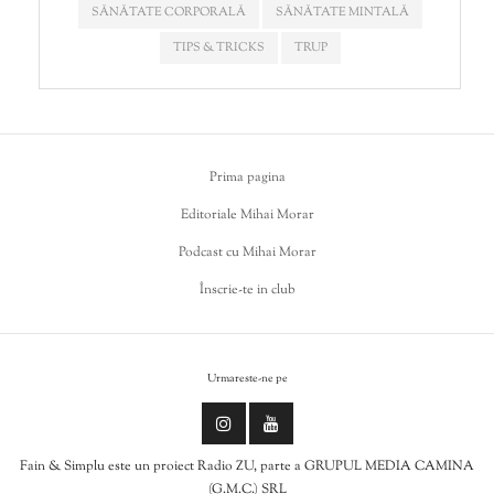
SĂNĂTATE CORPORALĂ
SĂNĂTATE MINTALĂ
TIPS & TRICKS
TRUP
Prima pagina
Editoriale Mihai Morar
Podcast cu Mihai Morar
Înscrie-te in club
Urmareste-ne pe
Fain & Simplu este un proiect Radio ZU, parte a GRUPUL MEDIA CAMINA
(G.M.C.) SRL