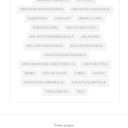
MÂNCAT SĂNĂTOS
NUTRITIE
OBICEIURI NESĂNĂTOASE
OBICEIURI SANATOASE
PARENTING
PODCAST
PRIMUL COPIL
PĂRINTE-COPIL
RELATII DE CUPLU
RELATII INTERPERSONALE
RELAXARE
RELAȚIE SĂNĂTOASĂ
RELAȚII DE FAMILIE
SANATATE EMOTIONALA
SFATURI PENTRU CREȘTEREA TA
SFATURI UTILE
SPORT
STIL DE VIAȚĂ
STRES
SUFLET
SĂNĂTATE CORPORALĂ
SĂNĂTATE MINTALĂ
TIPS & TRICKS
TRUP
Prima pagina