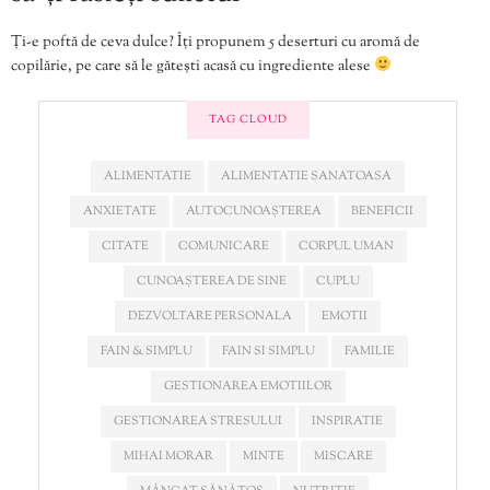
Ți-e poftă de ceva dulce? Îți propunem 5 deserturi cu aromă de
copilărie, pe care să le gătești acasă cu ingrediente alese
TAG CLOUD
ALIMENTATIE
ALIMENTATIE SANATOASA
ANXIETATE
AUTOCUNOAȘTEREA
BENEFICII
CITATE
COMUNICARE
CORPUL UMAN
CUNOAȘTEREA DE SINE
CUPLU
DEZVOLTARE PERSONALA
EMOTII
FAIN & SIMPLU
FAIN SI SIMPLU
FAMILIE
GESTIONAREA EMOTIILOR
GESTIONAREA STRESULUI
INSPIRATIE
MIHAI MORAR
MINTE
MISCARE