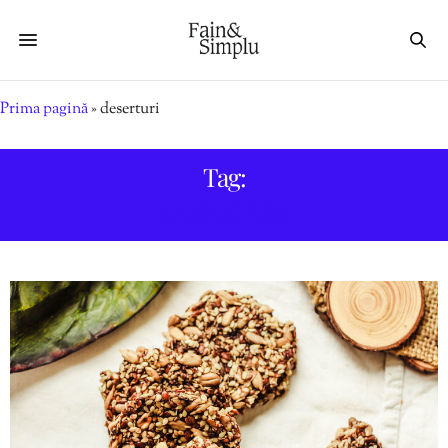
Prima pagină
»
deserturi
Tag:
DESERTURI