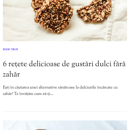
FOOD
TRUP
,
6 rețete delicioase de gustări dulci fără
zahăr
Ești în căutarea unei alternative sănătoase la dulciurile încărcate cu
zahăr? Te învățăm cum să-ți…