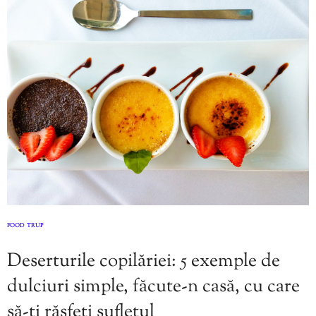
FOOD
TRUP
,
Deserturile copilăriei: 5 exemple de
dulciuri simple, făcute-n casă, cu care
să-ți răsfeți sufletul