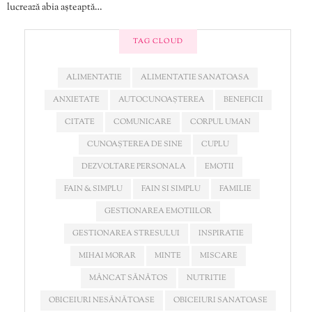
lucrează abia așteaptă…
TAG CLOUD
ALIMENTATIE
ALIMENTATIE SANATOASA
ANXIETATE
AUTOCUNOAȘTEREA
BENEFICII
CITATE
COMUNICARE
CORPUL UMAN
CUNOAȘTEREA DE SINE
CUPLU
DEZVOLTARE PERSONALA
EMOTII
FAIN & SIMPLU
FAIN SI SIMPLU
FAMILIE
GESTIONAREA EMOTIILOR
GESTIONAREA STRESULUI
INSPIRATIE
MIHAI MORAR
MINTE
MISCARE
MÂNCAT SĂNĂTOS
NUTRITIE
OBICEIURI NESĂNĂTOASE
OBICEIURI SANATOASE