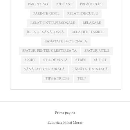
PARENTING
PODCAST
PRIMUL COPIL
PĂRINTE-COPIL
RELATII DE CUPLU
RELATII INTERPERSONALE
RELAXARE
RELAȚIE SĂNĂTOASĂ
RELAȚII DE FAMILIE
SANATATE EMOTIONALA
SFATURI PENTRU CREȘTEREA TA
SFATURI UTILE
SPORT
STIL DE VIAȚĂ
STRES
SUFLET
SĂNĂTATE CORPORALĂ
SĂNĂTATE MINTALĂ
TIPS & TRICKS
TRUP
Prima pagina
Editoriale Mihai Morar