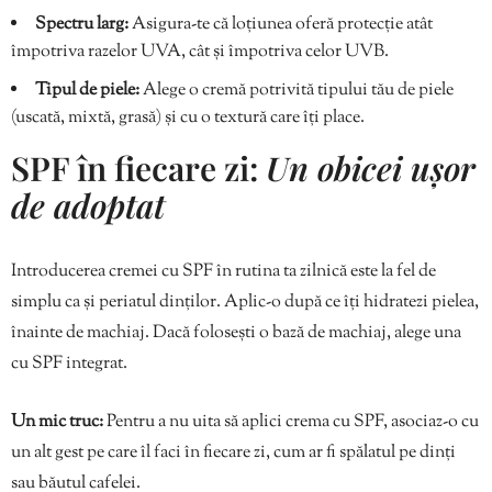
Spectru larg:
Asigura-te că loțiunea oferă protecție atât
împotriva razelor UVA, cât și împotriva celor UVB.
Tipul de piele:
Alege o cremă potrivită tipului tău de piele
(uscată, mixtă, grasă) și cu o textură care îți place.
SPF în fiecare zi:
Un obicei ușor
de adoptat
Introducerea cremei cu SPF în rutina ta zilnică este la fel de
simplu ca și periatul dinților. Aplic-o după ce îți hidratezi pielea,
înainte de machiaj. Dacă folosești o bază de machiaj, alege una
cu SPF integrat.
Un mic truc:
Pentru a nu uita să aplici crema cu SPF, asociaz-o cu
un alt gest pe care îl faci în fiecare zi, cum ar fi spălatul pe dinți
sau băutul cafelei.