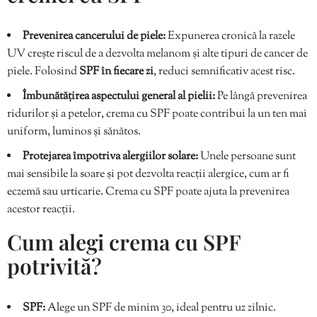
Prevenirea cancerului de piele:
Expunerea cronică la razele
UV crește riscul de a dezvolta melanom și alte tipuri de cancer de
piele. Folosind
SPF în fiecare zi
, reduci semnificativ acest risc.
Îmbunătățirea aspectului general al pielii:
Pe lângă prevenirea
ridurilor și a petelor, crema cu SPF poate contribui la un ten mai
uniform, luminos și sănătos.
Protejarea împotriva alergiilor solare:
Unele persoane sunt
mai sensibile la soare și pot dezvolta reacții alergice, cum ar fi
eczemă sau urticarie. Crema cu SPF poate ajuta la prevenirea
acestor reacții.
Cum alegi crema cu SPF
potrivită?
SPF:
Alege un SPF de minim 30, ideal pentru uz zilnic.