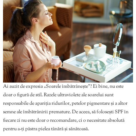
Ai auzit de expresia „Soarele îmbătrânește”? Ei bine, nu este
doar o figură de stil. Razele ultraviolete ale soarelui sunt
responsabile de apariția ridurilor, petelor pigmentare și a altor
semne ale îmbătrânirii premature. De aceea, să folosești SPF în
fiecare zi nu este doar o recomandare, ci o necesitate absolută
pentru a-ți păstra pielea tânără și sănătoasă.