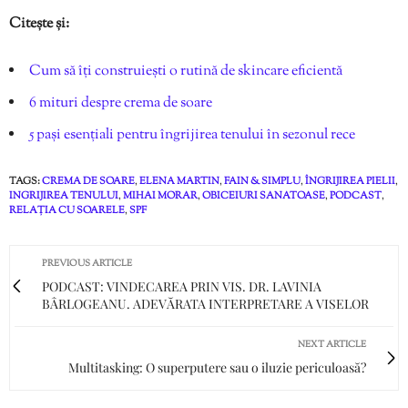
Citește și:
Cum să îți construiești o rutină de skincare eficientă
6 mituri despre crema de soare
5 pași esențiali pentru îngrijirea tenului în sezonul rece
TAGS:
CREMA DE SOARE
,
ELENA MARTIN
,
FAIN & SIMPLU
,
ÎNGRIJIREA PIELII
,
INGRIJIREA TENULUI
,
MIHAI MORAR
,
OBICEIURI SANATOASE
,
PODCAST
,
RELAȚIA CU SOARELE
,
SPF
PREVIOUS ARTICLE
PODCAST: VINDECAREA PRIN VIS. DR. LAVINIA
BÂRLOGEANU. ADEVĂRATA INTERPRETARE A VISELOR
NEXT ARTICLE
Multitasking: O superputere sau o iluzie periculoasă?