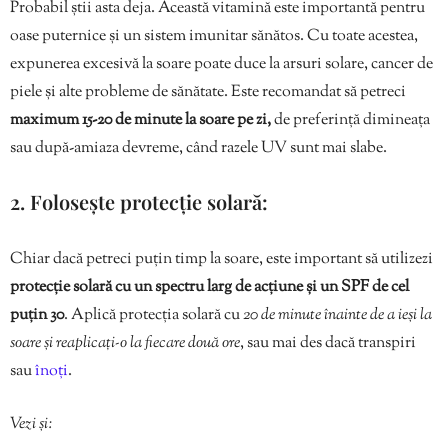
Probabil știi asta deja. Această vitamină este importantă pentru
oase puternice și un sistem imunitar sănătos. Cu toate acestea,
expunerea excesivă la soare poate duce la arsuri solare, cancer de
piele și alte probleme de sănătate. Este recomandat să petreci
maximum 15-20 de minute la soare pe zi,
de preferință dimineața
sau după-amiaza devreme, când razele UV sunt mai slabe.
2. Folosește protecție solară:
Chiar dacă petreci puțin timp la soare, este important să utilizezi
protecție solară cu un spectru larg de acțiune și un SPF de cel
puțin 30
. Aplică protecția solară cu
20 de minute înainte de a ieși la
soare și reaplicați-o la fiecare două ore
, sau mai des dacă transpiri
sau
înoți
.
Vezi și: