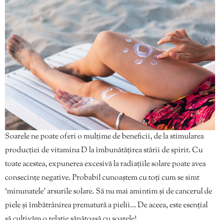
Soarele ne poate oferi o mulțime de beneficii, de la stimularea
producției de vitamina D la îmbunătățirea stării de spirit. Cu
toate acestea, expunerea excesivă la radiațiile solare poate avea
consecințe negative. Probabil cunoaștem cu toți cum se simt
‘minunatele’ arsurile solare. Să nu mai amintim și de cancerul de
piele și îmbătrânirea prematură a pielii… De aceea, este esențial
să cultivăm o relație sănătoasă cu soarele!