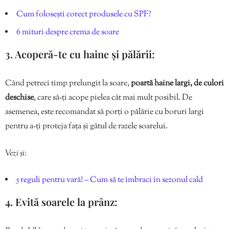
Cum folosești corect produsele cu SPF?
6 mituri despre crema de soare
3. Acoperă-te cu haine și pălării:
Când petreci timp prelungit la soare,
poartă haine largi, de culori
deschise
, care să-ți acope pielea cât mai mult posibil. De
asemenea, este recomandat să porți o pălărie cu boruri largi
pentru a-ți proteja fața și gâtul de razele soarelui.
Vezi și:
5 reguli pentru vară! – Cum să te îmbraci în sezonul cald
4. Evită soarele la prânz: