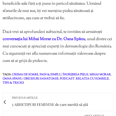
beneficiile sale fără a-ți pune în pericol sănătatea. Urmând
sfaturile de mai sus, îți vei menține pielea sănătoasă și
strălucitoare, așa cum ar trebui să fie.
Dacă vrei să aprofundezi subiectul, te invităm să urmărești
conversația lui Mihai Morar cu Dr. Oana Spânu
, unul dintre cei
mai cunoscuți și apreciați experți în dermatologie din România.
Cu siguranță vei afla numeroase informații valoroase despre
cum să ai grijă de pielea ta.
TAGS:
CREMA DE SOARE
,
FAIN & SIMPLU
,
ÎNGRIJIREA PIELII
,
MIHAI MORAR
,
OANA SPANU
,
OBICEIURI SANATOASE
,
PODCAST
,
RELAȚIA CU SOARELE
,
TIPS & TRICKS
PREVIOUS ARTICLE
5 ARHETIPURI FEMININE de care merită să știi