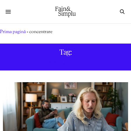
Prima pagină
»
concentrare
Tag:
CONCENTRARE