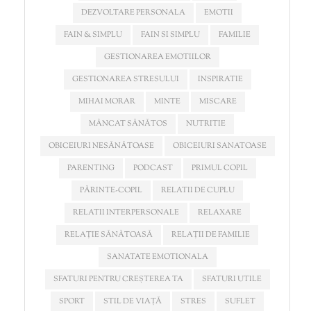
DEZVOLTARE PERSONALA
EMOTII
FAIN & SIMPLU
FAIN SI SIMPLU
FAMILIE
GESTIONAREA EMOTIILOR
GESTIONAREA STRESULUI
INSPIRATIE
MIHAI MORAR
MINTE
MISCARE
MÂNCAT SĂNĂTOS
NUTRITIE
OBICEIURI NESĂNĂTOASE
OBICEIURI SANATOASE
PARENTING
PODCAST
PRIMUL COPIL
PĂRINTE-COPIL
RELATII DE CUPLU
RELATII INTERPERSONALE
RELAXARE
RELAȚIE SĂNĂTOASĂ
RELAȚII DE FAMILIE
SANATATE EMOTIONALA
SFATURI PENTRU CREȘTEREA TA
SFATURI UTILE
SPORT
STIL DE VIAȚĂ
STRES
SUFLET