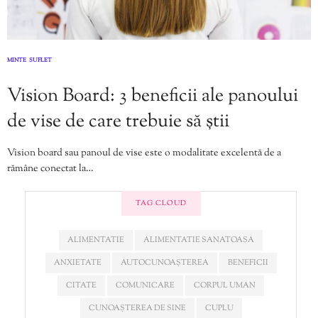
MINTE
SUFLET
,
Vision Board: 3 beneficii ale panoului
de vise de care trebuie să știi
Vision board sau panoul de vise este o modalitate excelentă de a
rămâne conectat la…
TAG CLOUD
ALIMENTATIE
ALIMENTATIE SANATOASA
ANXIETATE
AUTOCUNOAȘTEREA
BENEFICII
CITATE
COMUNICARE
CORPUL UMAN
CUNOAȘTEREA DE SINE
CUPLU