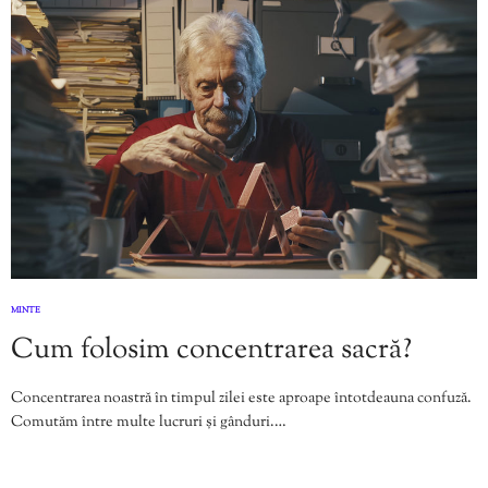
MINTE
Cum folosim concentrarea sacră?
Concentrarea noastră în timpul zilei este aproape întotdeauna confuză.
Comutăm între multe lucruri și gânduri.…