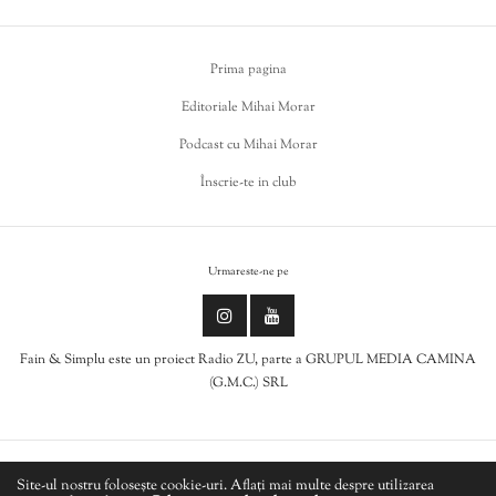
Prima pagina
Editoriale Mihai Morar
Podcast cu Mihai Morar
Înscrie-te in club
Urmareste-ne pe
Fain & Simplu este un proiect Radio ZU, parte a GRUPUL MEDIA CAMINA
(G.M.C.) SRL
Politica de cookies
Site-ul nostru folosește cookie-uri. Aflați mai multe despre utilizarea