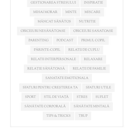
GESTIONAREA STRESULUI
INSPIRATIE
MIHAI MORAR
MINTE
MISCARE
MÂNCAT SĂNĂTOS
NUTRITIE
OBICEIURI NESĂNĂTOASE
OBICEIURI SANATOASE
PARENTING
PODCAST
PRIMUL COPIL
PĂRINTE-COPIL
RELATII DE CUPLU
RELATII INTERPERSONALE
RELAXARE
RELAȚIE SĂNĂTOASĂ
RELAȚII DE FAMILIE
SANATATE EMOTIONALA
SFATURI PENTRU CREȘTEREA TA
SFATURI UTILE
SPORT
STIL DE VIAȚĂ
STRES
SUFLET
SĂNĂTATE CORPORALĂ
SĂNĂTATE MINTALĂ
TIPS & TRICKS
TRUP