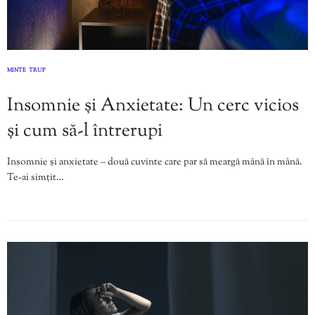
MINTE
TRUP
,
Insomnie și Anxietate: Un cerc vicios
și cum să-l întrerupi
Insomnie și anxietate – două cuvinte care par să meargă mână în mână.
Te-ai simțit…