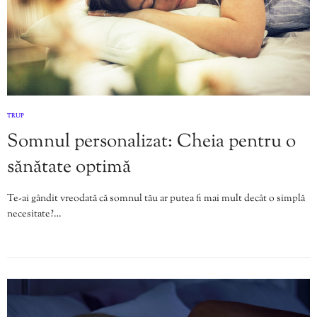
TRUP
Somnul personalizat: Cheia pentru o
sănătate optimă
Te-ai gândit vreodată că somnul tău ar putea fi mai mult decât o simplă
necesitate?…