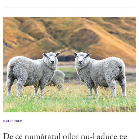
SUFLET
TRUP
,
De ce număratul oilor nu-l aduce pe