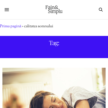
Prima pagină
»
calitatea somnului
Tag:
CALITATEA SOMNULUI