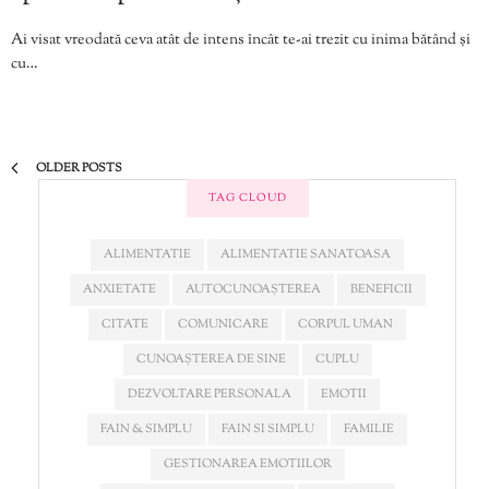
Ai visat vreodată ceva atât de intens încât te-ai trezit cu inima bătând și
cu…
OLDER POSTS
TAG CLOUD
ALIMENTATIE
ALIMENTATIE SANATOASA
ANXIETATE
AUTOCUNOAȘTEREA
BENEFICII
CITATE
COMUNICARE
CORPUL UMAN
CUNOAȘTEREA DE SINE
CUPLU
DEZVOLTARE PERSONALA
EMOTII
FAIN & SIMPLU
FAIN SI SIMPLU
FAMILIE
GESTIONAREA EMOTIILOR