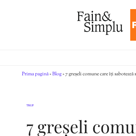
Prima pagină
»
Blog
»
7 greșeli comune care îți sabotează 
TRUP
7 greșeli comu