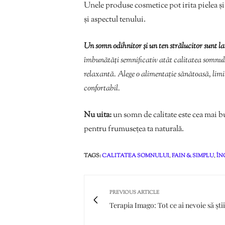
Unele produse cosmetice pot irita pielea și 
și aspectul tenului.
Un somn odihnitor și un ten strălucitor sunt l
îmbunătăți semnificativ atât calitatea somnului
relaxantă. Alege o alimentație sănătoasă, limi
confortabil.
Nu uita:
un somn de calitate este cea mai bun
pentru frumusețea ta naturală.
TAGS:
CALITATEA SOMNULUI
,
FAIN & SIMPLU
,
ÎN
PREVIOUS ARTICLE
Terapia Imago: Tot ce ai nevoie să știi