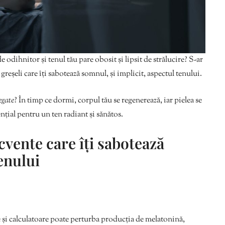
 odihnitor și tenul tău pare obosit și lipsit de strălucire? S-ar
a greșeli care îți sabotează somnul, și implicit, aspectul tenului.
egate
? În timp ce dormi, corpul tău se regenerează, iar pielea se
nțial pentru un ten radiant și sănătos.
ecvente care îți sabotează
enului
e și calculatoare poate perturba producția de melatonină,