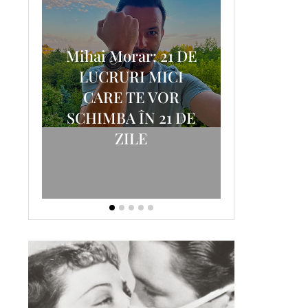
Mihai Morar: 21 DE
i
LUCRURI MICI
AM
SCRISOA
CARE TE VOR
T-
FOSTUL
SCHIMBA ÎN 21 DE
ZILE