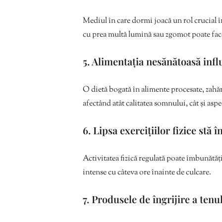
Mediul în care dormi joacă un rol crucial î
cu prea multă lumină sau zgomot poate face
5. Alimentația nesănătoasă infl
O dietă bogată în alimente procesate, zahăr
afectând atât calitatea somnului, cât și aspe
6. Lipsa exercițiilor fizice stă
Activitatea fizică regulată poate îmbunătăț
intense cu câteva ore înainte de culcare.
7. Produsele de îngrijire a ten