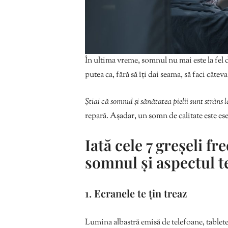
În ultima vreme, somnul nu mai este la fel de
putea ca, fără să îți dai seama, să faci câtev
Știai că somnul și sănătatea pielii sunt strâns l
repară. Așadar, un somn de calitate este ese
Iată cele 7 greșeli fr
somnul și aspectul t
1. Ecranele te țin treaz
Lumina albastră emisă de telefoane, tablet