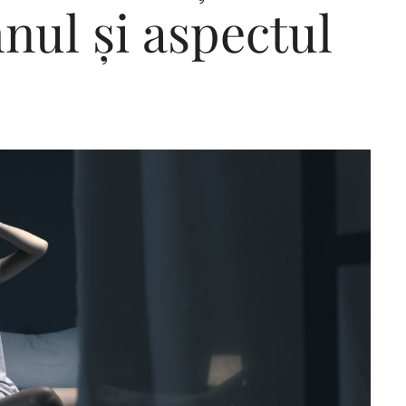
nul și aspectul
Editorial Miha
Morar: CUM L-
SALVAT PE FĂ
FRUMOS