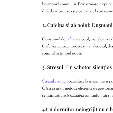
hormonul somnului. Prin urmare, expunere
dificilă adormirea și poate duce la un somn 
2. Cafeina și alcoolul: Dușman
Consumul de
cafea
și alcool, mai ales în a
Cafeina te poate ține treaz, iar alcoolul, d
somnul în timpul nopții.
3. Stresul: Un sabotor silențios
Stresul cronic
poate duce la insomnie și po
Găsirea unor metode eficiente de gestionar
semnificativ atât calitatea somnului, cât și 
4.Un dormitor neîngrijit nu e