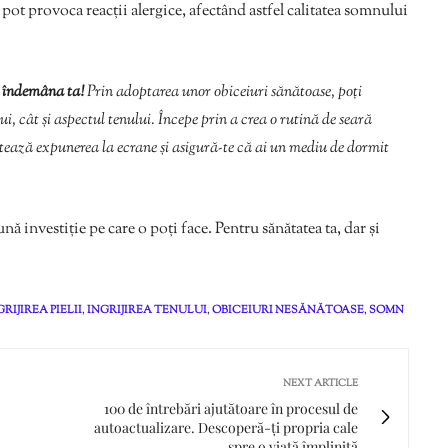
pot provoca reacții alergice, afectând astfel calitatea somnului
a îndemâna ta!
Prin adoptarea unor obiceiuri sănătoase, poți
, cât și aspectul tenului. Începe prin a crea o rutină de seară
tează expunerea la ecrane și asigură-te că ai un mediu de dormit
ă investiție pe care o poți face. Pentru sănătatea ta, dar și
GRIJIREA PIELII
,
INGRIJIREA TENULUI
,
OBICEIURI NESĂNĂTOASE
,
SOMN
NEXT ARTICLE
100 de întrebări ajutătoare în procesul de
autoactualizare. Descoperă-ți propria cale
spre o viață împlinită