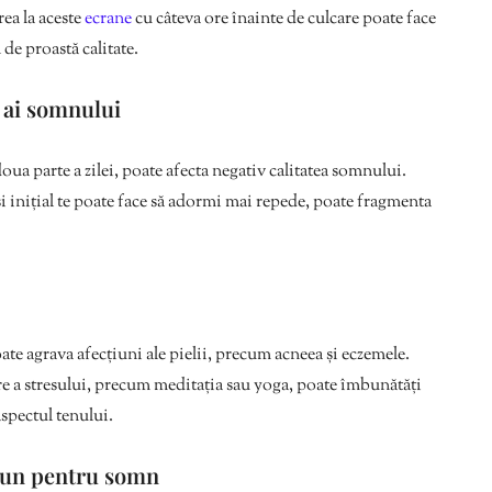
a la aceste
ecrane
cu câteva ore înainte de culcare poate face
de proastă calitate.
i ai somnului
 doua parte a zilei, poate afecta negativ calitatea somnului.
eși inițial te poate face să adormi mai repede, poate fragmenta
ate agrava afecțiuni ale pielii, precum acneea și eczemele.
e a stresului, precum meditația sau yoga, poate îmbunătăți
aspectul tenului.
 bun pentru somn