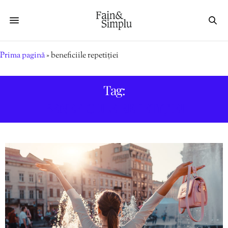
Prima pagină
»
beneficiile repetiției
Tag:
BENEFICIILE REPETIȚIEI