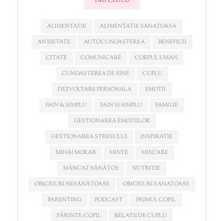
TAG CLOUD
ALIMENTATIE
ALIMENTATIE SANATOASA
ANXIETATE
AUTOCUNOAȘTEREA
BENEFICII
CITATE
COMUNICARE
CORPUL UMAN
CUNOAȘTEREA DE SINE
CUPLU
DEZVOLTARE PERSONALA
EMOTII
FAIN & SIMPLU
FAIN SI SIMPLU
FAMILIE
GESTIONAREA EMOTIILOR
GESTIONAREA STRESULUI
INSPIRATIE
MIHAI MORAR
MINTE
MISCARE
MÂNCAT SĂNĂTOS
NUTRITIE
OBICEIURI NESĂNĂTOASE
OBICEIURI SANATOASE
PARENTING
PODCAST
PRIMUL COPIL
PĂRINTE-COPIL
RELATII DE CUPLU