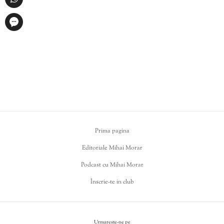
Prima pagina
Editoriale Mihai Morar
Podcast cu Mihai Morar
Înscrie-te in club
Urmareste-ne pe