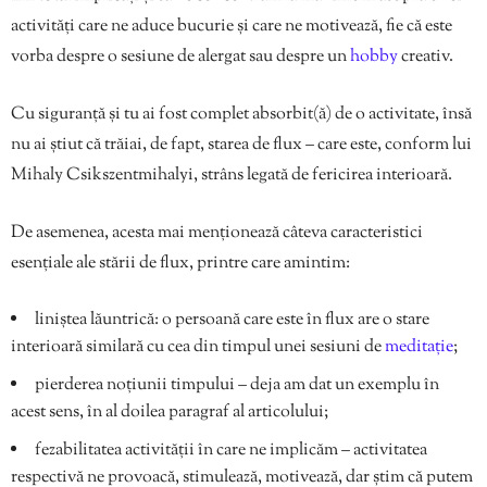
activități care ne aduce bucurie și care ne motivează, fie că este
vorba despre o sesiune de alergat sau despre un
hobby
creativ.
Cu siguranță și tu ai fost complet absorbit(ă) de o activitate, însă
nu ai știut că trăiai, de fapt, starea de flux – care este, conform lui
Mihaly Csikszentmihalyi, strâns legată de fericirea interioară.
De asemenea, acesta mai menționează câteva caracteristici
esențiale ale stării de flux, printre care amintim:
liniștea lăuntrică: o persoană care este în flux are o stare
interioară similară cu cea din timpul unei sesiuni de
meditație
;
pierderea noțiunii timpului – deja am dat un exemplu în
acest sens, în al doilea paragraf al articolului;
fezabilitatea activității în care ne implicăm – activitatea
respectivă ne provoacă, stimulează, motivează, dar știm că putem