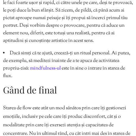
le faci foarte ușor și rapid, ci către unele pe care, deși te provoacă,
le poți duce la bun sfârșit. Să zicem, de pildă, că până acum ai
pictat aproape numai peisaje și îți propui să încerci primul tău
portret. Deși vorbim despre o provocare, pentru că aduce un
element nou, diferit, este totuși una realistă, pentru că ai
aptitudini și cunoștințe artistice în acest sens.
Dacă simți că te ajută, creează-ți un ritual personal. Ai putea,
de exemplu, să meditezi înainte de a te apuca de activitatea
propriu-zisă:
mindfulness-ul
este în sine o intrare în starea de
flux.
Gând de final
Starea de flow este atât un mod sănătos prin care îți gestionezi
emoțiile, inclusiv pe cele care îți produc disconfort, cât și o
modalitate prin care îți exersezi atenția și capacitatea de
concentrare. Nu în ultimul rând, cu cât intri mai des în starea de