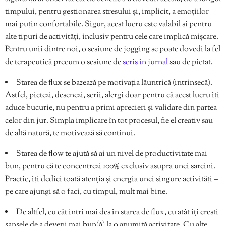
timpului, pentru gestionarea stresului și, implicit, a emoțiilor
mai puțin confortabile. Sigur, acest lucru este valabil și pentru
alte tipuri de activități, inclusiv pentru cele care implică mișcare.
Pentru unii dintre noi, o sesiune de jogging se poate dovedi la fel
de terapeutică precum o sesiune de
scris în jurnal
sau de pictat.
Starea de flux se bazează pe motivația lăuntrică (intrinsecă).
Astfel, pictezi, desenezi, scrii, alergi doar pentru că acest lucru îți
aduce bucurie, nu pentru a primi aprecieri și validare din partea
celor din jur. Simpla implicare în tot procesul, fie el creativ sau
de altă natură, te motivează să continui.
Starea de flow te ajută să ai un nivel de productivitate mai
bun, pentru că te concentrezi 100% exclusiv asupra unei sarcini.
Practic, îți dedici toată atenția și energia unei singure activități –
pe care ajungi să o faci, cu timpul, mult mai bine.
De altfel, cu cât intri mai des în starea de flux, cu atât îți crești
șansele de a deveni mai bun(ă) la o anumită activitate. Cu alte