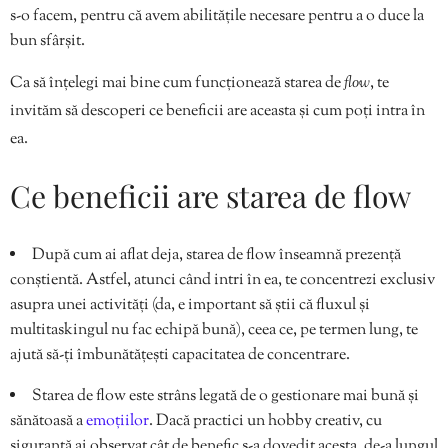
s-o facem, pentru că avem abilitățile necesare pentru a o duce la
bun sfârșit.
Ca să înțelegi mai bine cum funcționează starea de
flow
, te
invităm să descoperi ce beneficii are aceasta și cum poți intra în
ea.
Ce beneficii are starea de flow
După cum ai aflat deja, starea de flow înseamnă prezență
conștientă. Astfel, atunci când intri în ea, te concentrezi exclusiv
asupra unei activități (da, e important să știi că fluxul și
multitaskingul nu fac echipă bună), ceea ce, pe termen lung, te
ajută să-ți îmbunătățești capacitatea de concentrare.
Starea de flow este strâns legată de o gestionare mai bună și
sănătoasă a
emoțiilor
. Dacă practici un hobby creativ, cu
siguranță ai observat cât de benefic s-a dovedit acesta, de-a lungul