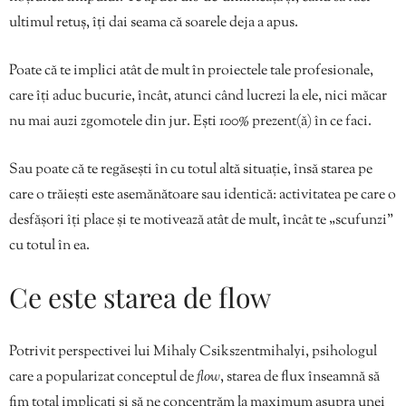
ultimul retuș, îți dai seama că soarele deja a apus.
Poate că te implici atât de mult în proiectele tale profesionale,
care îți aduc bucurie, încât, atunci când lucrezi la ele, nici măcar
nu mai auzi zgomotele din jur. Ești 100% prezent(ă) în ce faci.
Sau poate că te regăsești în cu totul altă situație, însă starea pe
care o trăiești este asemănătoare sau identică: activitatea pe care o
desfășori îți place și te motivează atât de mult, încât te „scufunzi”
cu totul în ea.
Ce este starea de flow
Potrivit perspectivei lui Mihaly Csikszentmihalyi, psihologul
care a popularizat conceptul de
flow
, starea de flux înseamnă să
fim total implicați și să ne concentrăm la maximum asupra unei