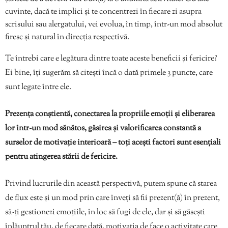
cuvinte, dacă te implici și te concentrezi în fiecare zi asupra
scrisului sau alergatului, vei evolua, în timp, într-un mod absolut
firesc și natural în direcția respectivă.
Te întrebi care e legătura dintre toate aceste beneficii și fericire?
Ei bine, îți sugerăm să citești încă o dată primele 3 puncte, care
sunt legate între ele.
Prezența conștientă, conectarea la propriile emoții și eliberarea
lor într-un mod sănătos, găsirea și valorificarea constantă a
surselor de motivație interioară – toți acești factori sunt esențiali
pentru atingerea stării de fericire.
Privind lucrurile din această perspectivă, putem spune că starea
de flux este și un mod prin care înveți să fii prezent(ă) în prezent,
să-ți gestionezi emoțiile, în loc să fugi de ele, dar și să găsești
înlăuntrul tău, de fiecare dată, motivația de face o activitate care