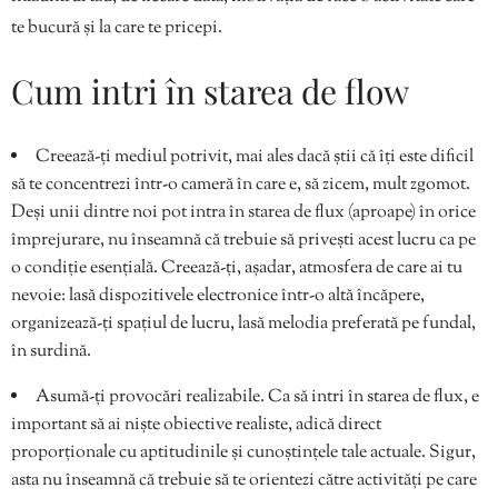
te bucură și la care te pricepi.
Cum intri în starea de flow
Creează-ți mediul potrivit, mai ales dacă știi că îți este dificil
să te concentrezi într-o cameră în care e, să zicem, mult zgomot.
Deși unii dintre noi pot intra în starea de flux (aproape) în orice
împrejurare, nu înseamnă că trebuie să privești acest lucru ca pe
o condiție esențială. Creează-ți, așadar, atmosfera de care ai tu
nevoie: lasă dispozitivele electronice într-o altă încăpere,
organizează-ți spațiul de lucru, lasă melodia preferată pe fundal,
în surdină.
Asumă-ți provocări realizabile. Ca să intri în starea de flux, e
important să ai niște obiective realiste, adică direct
proporționale cu aptitudinile și cunoștințele tale actuale. Sigur,
asta nu înseamnă că trebuie să te orientezi către activități pe care