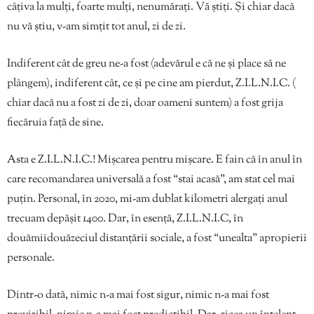
câțiva la mulți, foarte mulți, nenumărați. Vă știți. Și chiar dacă
nu vă știu, v-am simțit tot anul, zi de zi.
Indiferent cât de greu ne-a fost (adevărul e că ne și place să ne
plângem), indiferent cât, ce și pe cine am pierdut, Z.I.L.N.I.C. (
chiar dacă nu a fost zi de zi, doar oameni suntem) a fost grija
fiecăruia față de sine.
Asta e Z.I.L.N.I.C.! Mișcarea pentru mișcare. E fain că în anul în
care recomandarea universală a fost “stai acasă”, am stat cel mai
puțin. Personal, în 2020, mi-am dublat kilometri alergați anul
trecuam depășit 1400. Dar, în esență, Z.I.L.N.I.C, în
douămiidouăzeciul distanțării sociale, a fost “unealta” apropierii
personale.
Dintr-o dată, nimic n-a mai fost sigur, nimic n-a mai fost