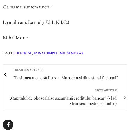
Că nu mai suntem tineri.”
La mulți ani. La mulți Z.I.L.N.I.C.!
Mihai Morar
TAGS:
EDITORIAL
,
FAIN SI SIMPLU
,
MIHAI MORAR
PREVIOUS ARTICLE
”Pasiunea mea e să fiu Ana Morodan și din asta să fac bani”
NEXT ARTICLE
„Capitalul de oboseală se aseamănă creditului bancar” (Vlad
Stroescu, medic psihiatru)