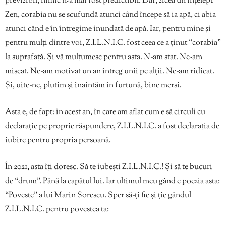
previzibil, nimic n-a mai fost predictibil. Dar, zicea un înțelept
Zen, corabia nu se scufundă atunci când începe să ia apă, ci abia
atunci când e în întregime inundată de apă. Iar, pentru mine și
pentru mulți dintre voi, Z.I.L.N.I.C. fost ceea ce a ținut “corabia”
la suprafață. Și vă mulțumesc pentru asta. N-am stat. Ne-am
mișcat. Ne-am motivat un an întreg unii pe alții. Ne-am ridicat.
Și, uite-ne, plutim și înaintăm în furtună, bine mersi.
Asta e, de fapt: în acest an, în care am aflat cum e să circuli cu
declarație pe proprie răspundere, Z.I.L.N.I.C. a fost declarația de
iubire pentru propria persoană.
În 2021, asta îți doresc. Să te iubești Z.I.L.N.I.C.! Și să te bucuri
de “drum”. Până la capătul lui. Iar ultimul meu gând e poezia asta:
“Poveste” a lui Marin Sorescu. Sper să-ți fie și ție gândul
Z.I.L.N.I.C. pentru povestea ta: