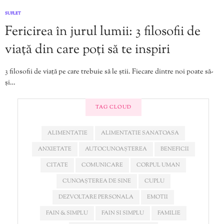
SUFLET
Fericirea în jurul lumii: 3 filosofii de
viață din care poți să te inspiri
3 filosofii de viață pe care trebuie să le știi. Fiecare dintre noi poate să-
și…
TAG CLOUD
ALIMENTATIE
ALIMENTATIE SANATOASA
ANXIETATE
AUTOCUNOAȘTEREA
BENEFICII
CITATE
COMUNICARE
CORPUL UMAN
CUNOAȘTEREA DE SINE
CUPLU
DEZVOLTARE PERSONALA
EMOTII
FAIN & SIMPLU
FAIN SI SIMPLU
FAMILIE