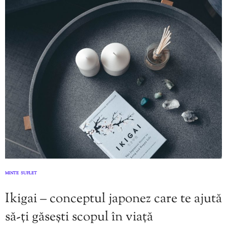
MINTE
SUFLET
,
Ikigai – conceptul japonez care te ajută
să-ți găsești scopul în viață