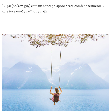
Ikigai (ee-key-guy) este un concept japonez care combină termenii iki,
care înseamnă „viu” sau „viață”…