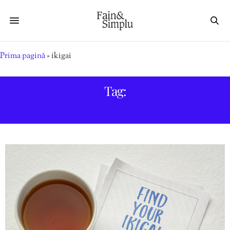
Prima pagină
»
ikigai
Tag:
IKIGAI