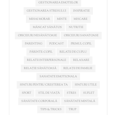
GESTIONAREA EMOTIILOR
GESTIONAREA STRESULUI
INSPIRATIE
MIHAI MORAR
MINTE
MISCARE
MÂNCAT SĂNĂTOS
NUTRITIE
OBICEIURI NESĂNĂTOASE
OBICEIURI SANATOASE
PARENTING
PODCAST
PRIMUL COPIL
PĂRINTE-COPIL
RELATII DE CUPLU
RELATII INTERPERSONALE
RELAXARE
RELAȚIE SĂNĂTOASĂ
RELAȚII DE FAMILIE
SANATATE EMOTIONALA
SFATURI PENTRU CREȘTEREA TA
SFATURI UTILE
SPORT
STIL DE VIAȚĂ
STRES
SUFLET
SĂNĂTATE CORPORALĂ
SĂNĂTATE MINTALĂ
TIPS & TRICKS
TRUP