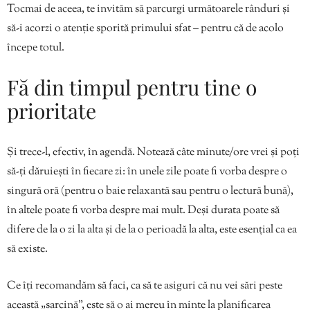
Tocmai de aceea, te invităm să parcurgi următoarele rânduri și
să-i acorzi o atenție sporită primului sfat – pentru că de acolo
începe totul.
Fă din timpul pentru tine o
prioritate
Și trece-l, efectiv, în agendă. Notează câte minute/ore vrei și poți
să-ți dăruiești în fiecare zi: în unele zile poate fi vorba despre o
singură oră (pentru o baie relaxantă sau pentru o lectură bună),
în altele poate fi vorba despre mai mult. Deși durata poate să
difere de la o zi la alta și de la o perioadă la alta, este esențial ca ea
să existe.
Ce îți recomandăm să faci, ca să te asiguri că nu vei sări peste
această „sarcină”, este să o ai mereu în minte la planificarea