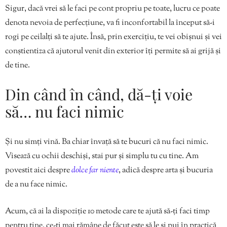
Sigur, dacă vrei să le faci pe cont propriu pe toate, lucru ce poate
denota nevoia de perfecțiune, va fi inconfortabil la început să-i
rogi pe ceilalți să te ajute. Însă, prin exercițiu, te vei obișnui și vei
conștientiza că ajutorul venit din exterior îți permite să ai grijă și
de tine.
Din când în când, dă-ți voie
să… nu faci nimic
Și nu simți vină. Ba chiar învață să te bucuri că nu faci nimic.
Visează cu ochii deschiși, stai pur și simplu tu cu tine. Am
povestit aici despre
dolce far niente
, adică despre arta și bucuria
de a nu face nimic.
Acum, că ai la dispoziție 10 metode care te ajută să-ți faci timp
pentru tine, ce-ți mai rămâne de făcut este să le și pui în practică