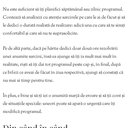
Nu este suficient să îți planifici săptămânal sau zilnic programul.
Contează să analizezi cu atenție sarcinile pe care le ai de făcut și să
le dedici o durată realistă de realizare: adică una cu care să te simți
confortabil și care să nu te suprasolicite.
Pe de altă parte, dacă pe hârtie dedici doar două ore rezolvării
unei anumite sarcini, însă ea ajunge să îți ia mult mai mult în
realitate, riști să îți dai tot programul peste cap și, în final, după
ce bifezi ce aveai de făcut în ziua respectivă, ajungi să constați că
nu mai ai timp pentru tine.
În plus, e bine și să-ți iei o anumită marjă de eroare și să ții cont și
de situațiile speciale: uneori poate să apară o urgență care îți
modifică programul.
Din când în când,