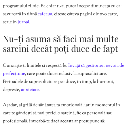
programului zilnic. Ba chiar ți-ai putea începe dimineața cu ea:
savurează în tihnă
cafeaua
, citește câteva pagini dintr-o carte,
scrie în
jurnal
.
Nu-ți asuma să faci mai multe
sarcini decât poți duce de fapt
Cunoaște-ți limitele și respectă-le.
Învață să gestionezi nevoia de
perfecțiune
, care poate duce inclusiv la suprasolicitare.
Perioadele de suprasolicitare pot duce, în timp, la burnout,
depresie,
anxietate
.
Așadar, ai grijă de sănătatea ta emoțională, iar în momentul în
care te gândești să mai preiei o sarcină, fie ea personală sau
profesională, întreabă-te dacă aceasta ar presupune să: