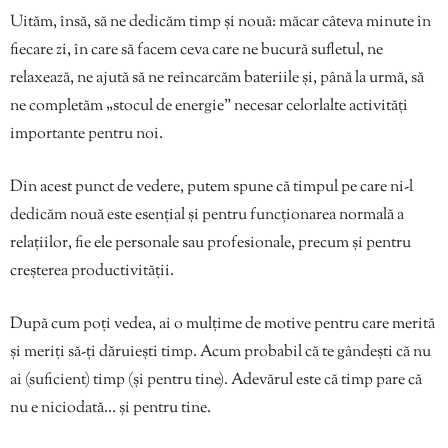
Uităm, însă, să ne dedicăm timp și nouă: măcar câteva minute în
fiecare zi, în care să facem ceva care ne bucură sufletul, ne
relaxează, ne ajută să ne reîncarcăm bateriile și, până la urmă, să
ne completăm „stocul de energie” necesar celorlalte activități
importante pentru noi.
Din acest punct de vedere, putem spune că timpul pe care ni-l
dedicăm nouă este esențial și pentru funcționarea normală a
relațiilor, fie ele personale sau profesionale, precum și pentru
creșterea productivității.
După cum poți vedea, ai o mulțime de motive pentru care merită
și meriți să-ți dăruiești timp. Acum probabil că te gândești că nu
ai (suficient) timp (și pentru tine). Adevărul este că timp pare că
nu e niciodată… și pentru tine.