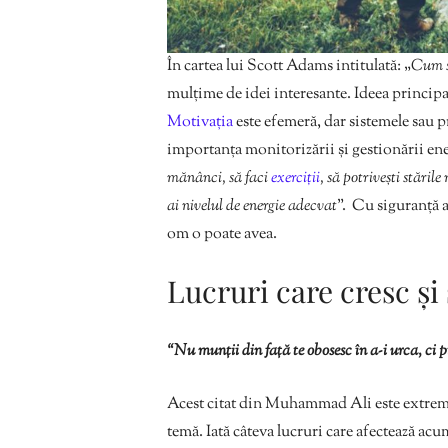
În cartea lui Scott Adams intitulată: „
Cum să
mulțime de idei interesante. Ideea principal
Motivația
este efemeră, dar sistemele sau pr
importanța monitorizării și gestionării ener
mănânci, să faci
exerciții
, să potrivești stăril
ai nivelul de energie adecvat
”. Cu siguranță 
om o poate avea.
Lucruri care cresc și
“Nu munții din față te obosesc în a-i urca, ci p
Acest citat din Muhammad Ali este extrem 
temă. Iată câteva lucruri care afectează acu