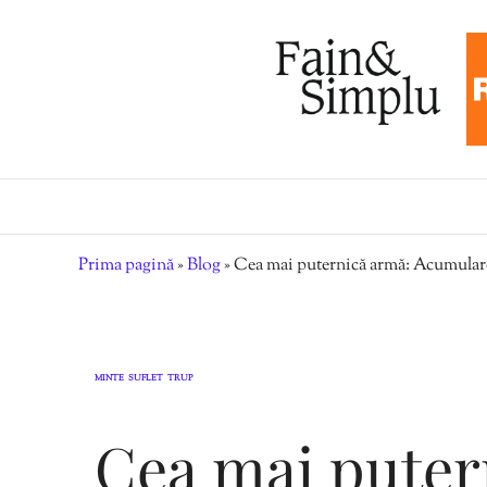
Prima pagină
»
Blog
»
Cea mai puternică armă: Acumulare
MINTE
SUFLET
TRUP
,
,
Cea mai puter