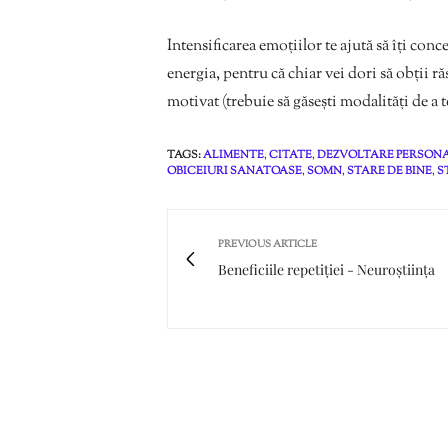
Intensificarea emoțiilor te ajută să îți conc
energia, pentru că chiar vei dori să obții ră
motivat (trebuie să găsești modalități de a t
TAGS:
ALIMENTE
,
CITATE
,
DEZVOLTARE PERSON
OBICEIURI SANATOASE
,
SOMN
,
STARE DE BINE
,
S
PREVIOUS ARTICLE
Beneficiile repetiției - Neuroștiința