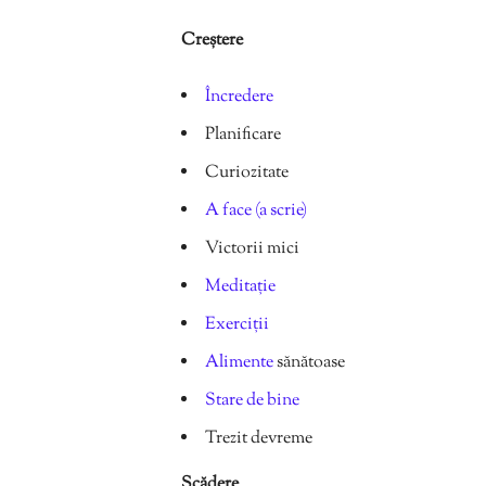
Creștere
Încredere
Planificare
Curiozitate
A face (a scrie)
Victorii mici
Meditație
Exerciții
Alimente
sănătoase
Stare de bine
Trezit devreme
Scădere