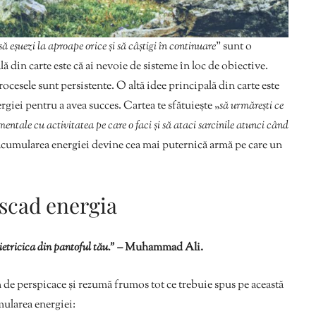
 eșuezi la aproape orice și să câștigi în continuare
” sunt o
ă din carte este că ai nevoie de sisteme în loc de obiective.
ocesele sunt persistente. O altă idee principală din carte este
giei pentru a avea succes. Cartea te sfătuiește „
să urmărești ce
e mentale cu activitatea pe care o faci și să ataci sarcinile atunci când
acumularea energiei devine cea mai puternică armă pe care un
 scad energia
ietricica din pantoful tău.”
– Muhammad Ali.
de perspicace și rezumă frumos tot ce trebuie spus pe această
mularea energiei: