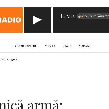
LIVE
Ascultă în Winamp
CLUB PENTRU
MINTE
TRUP
SUFLET
a energiei
nică armă: