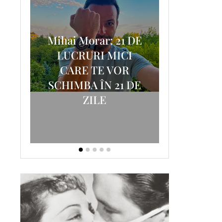
Mihai Morar: 21 DE
i
LUCRURI MICI
AM
SCRISOA
CARE TE VOR
T-
FOSTUL
SCHIMBA ÎN 21 DE
ZILE