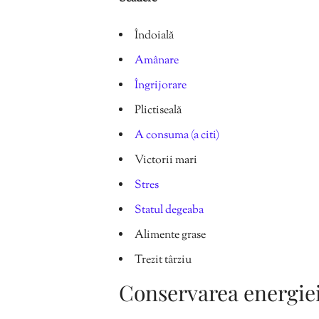
Îndoială
Amânare
Îngrijorare
Plictiseală
A consuma (a citi)
Victorii mari
Stres
Statul degeaba
Alimente grase
Trezit târziu
Conservarea energie