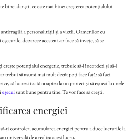
e bine, dar știi ce este mai bine: creșterea potențialului
antifragilă a personalității și a vieții. Oamenilor cu
 eșecurile, deoarece acestea i-ar face să învețe, să se
crește potențialul energetic, trebuie să-l încordezi și să-l
ar trebui să asumi mai mult decât poți face față: să faci
izice, să lucrezi toată noaptea la un proiect și să eșuezi la unele
și
eșecul
sunt bune pentru tine. Te vor face să crești.
ficarea energiei
ă-ți controlezi acumularea energiei pentru a duce lucrurile la
au universală de a realiza acest lucru.