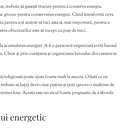
at, trebuie să găsești trucuri pentru a conserva energia.
truc grozav pentru conservarea energiei. Când transformi ceva
ia pentru a-ți aminti să faci asta și, mai important, pentru a
area obiceiurilor este să începi cu pași de mici.
ă la acumularea energiei. A fi o persoană organizată evită haosul
a. Chiar și prin curățarea și organizarea biroului din camera ta
să/religioasă poate ajuta foarte mult la succes. Odată ce iei
are trebuie să lupți devin mai puține și poți ignora o mulțime de
 pentru tine. Acesta este un mod foarte pragmatic de a aborda
lui energetic