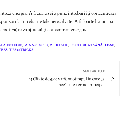
entrezi energia. A fi curios și a pune întrebări îți concentrează
spunsuri la întrebările tale nerezolvate. A fi foarte hotărât și
e motiva) te va ajuta să-ți concentrezi energia.
ALA
,
ENERGIE
,
FAIN & SIMPLU
,
MEDITATIE
,
OBICEIURI NESĂNĂTOASE
,
TRES
,
TIPS & TRICKS
NEXT ARTICLE
15 Citate despre vară, anotimpul în care „a
face” este verbul principal