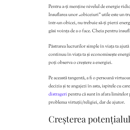
Pentru a-ți menține nivelul de energie ridic
Insuflarea unor „obiceiuri” utile este un 
într-un obicei, nu trebuie să-ți pierzi energ
găsi voința de a o face. Cheia pentru insufl
Păstrarea lucrurilor simple în viața ta ajut
continuu în viața ta și economisește energi
poți observa o creștere a energiei.
Pe această tangentă, a fi o persoană virtuoa
decizia și te angajezi în asta, ispitele cu c
distrageri
pentru că sunt în afara limitelor
problema virtuții/religiei, dar de ajutor.
Creșterea potențialu