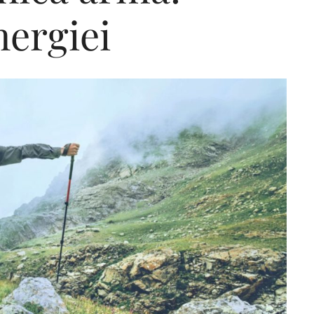
ergiei
Editorial Miha
Morar: CUM L-
SALVAT PE FĂ
FRUMOS