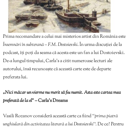
Prima recomandare a celui mai misterios artist din România este
Însemnări în subterană – F.M. Dostoievski
. În urma discuției de la
podcast, îți poți da seama că acesta este un fan a lui Dostoievski.
De-a lungul timpului, Carla’s a citit numeroase lecturi ale
autorului, însă recunoaște că această carte este de departe
preferata lui.
„Nici măcar un vierme nu merit să fiu numit. Asta este cartea mea
preferată de la el” –
Carla’s Dreams
Vasili Rozanov consideră această carte ca fiind ‘
‘prima piatră
unghiulară din activitatea literară a lui Dostoievski’
‘. De ce? Pentru