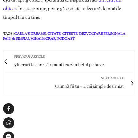
ești un aprig cititor, sperăm să te inspire să faci
din citit un
obicei
. În caz contrar, poate găsești aici o lectură demnă de
timpul tău cu tine.
TAGS:
CARLA'S DREAMS
,
CITATE
,
CITEȘTE
,
DEZVOLTARE PERSONALA
,
FAIN & SIMPLU
,
MIHAI MORAR
,
PODCAST
PREVIOUS ARTICLE
5 lucruri la care să renunți cu zâmbetul pe buze
NEXT ARTICLE
Cum să fii tu – 4 căi simple de urmat