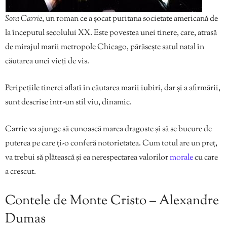
Sora Carrie
, un roman ce a șocat puritana societate americană de
la începutul secolului XX. Este povestea unei tinere, care, atrasă
de mirajul marii metropole Chicago, părăsește satul natal în
căutarea unei vieți de vis.
Peripețiile tinerei aflatî în căutarea marii iubiri, dar și a afirmării,
sunt descrise într-un stil viu, dinamic.
Carrie va ajunge să cunoască marea dragoste și să se bucure de
puterea pe care ți-o conferă notorietatea. Cum totul are un preț,
va trebui să plătească și ea nerespectarea valorilor
morale
cu care
a crescut.
Contele de Monte Cristo – Alexandre
Dumas