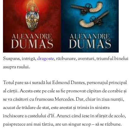
Suspans, intrigă,
dragoste
, răzbunare, aventuri, triumful binelui
asupra raului.
Totul pare sa-i suradă lui Edmond Dantes, personajul principal
al cărții. Acesta este pe cale sa fie promovat căpitan de corabie și
se va căsători cu frumoasa Mercedes. Dar, chiar în ziua nunții,
acuzat de trădare de stat, este arestat și trimis în sinistra
închisoare a castelului d’If. Atunci când iese în sfârșit de acolo,
paisprezece ani mai târziu, are un singur scop – să se răzbune.