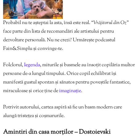
Probabil nu te așteptai la asta, însă este real. “
Vrăjitorul din Oz
”
face parte din lista de recomandări ale artistului pentru
dezvoltare personală. Nu ne crezi? Urmărește podcastul
Fain&Simplu și convinge-te.
Folclorul,
Iegenda
, miturile și basmele au însoțit copilăria multor
persoane de-a lungul timpului. Orice copil echilibrat își
manifestă gustul spontan și sănatos pentru poveștile fantastice,
miraculoase și orice ține de
imaginație
.
Potrivit autorului, cartea aspiră să fie un basm modern care
alungă tristețea și coșmarurile.
Amintiri din casa morților – Dostoievski