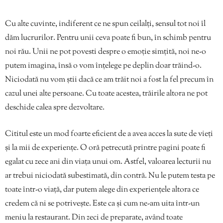
Cu alte cuvinte, indiferent ce ne spun ceilalți, sensul tot noi îl
dăm lucrurilor. Pentru unii ceva poate fi bun, în schimb pentru
noi rău. Unii ne pot povesti despre o emoție simțită, noi ne-o
putem imagina, însă o vom înțelege pe deplin doar trăind-o.
Niciodată nu vom știi dacă ce am trăit noi a fost la fel precum în
cazul unei alte persoane. Cu toate acestea, trăirile altora ne pot
deschide calea spre dezvoltare.
Cititul este un mod foarte eficient de a avea acces la sute de vieți
și la mii de experiențe. O oră petrecută printre pagini poate fi
egalat cu zece ani din viața unui om. Astfel, valoarea lecturii nu
ar trebui niciodată subestimată, din contră. Nu le putem testa pe
toate într-o viață, dar putem alege din experiențele altora ce
credem că ni se potrivește. Este ca și cum ne-am uita într-un
meniu la restaurant. Din zeci de preparate, având toate