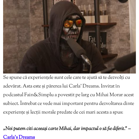
Se spune că experiențele sunt cele care te ajută să te dezvolți cu
adevărat. Asta este și părerea lui Carla’ Dreams. Invitat în
podcastul Fain&Simplu a povestit pe larg cu Mihai Morar acest
subiect. Întrebat ce vede mai important pentru dezvoltarea dinte
experiențe și lecții morale predate de cei mari acesta a spus:
„Noi putem citi aceeași carte Mihai, dar impactul o să fie diferit.” –
Carla’s Dreams