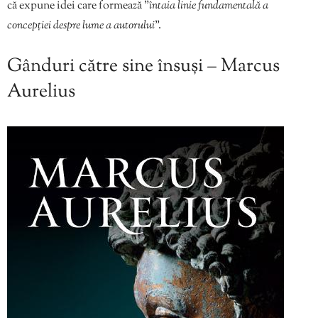
că expune idei care formează ”
întaia linie fundamentală a
concepției despre lume a autorului
”.
Gânduri către sine însuși – Marcus
Aurelius