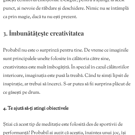
găsești echilibrul emoțional. Desigur, pentru a ajunge la acest
punct, ai nevoie de răbdare și deschidere. Nimic nu se întâmplă
ca prin magie, dacă tu nu ești prezent.
3. Îmbunătățește creativitatea
Probabil nu este o surprinză pentru tine. De vreme ce imaginile
sunt principalele unelte folosite în călătoria către sine,
creativitatea este mult îmbogățită. În special în cazul călătoriilor
interioare, imaginația este pusă la treabă. Când te simți lipsit de
inspirație, ar trebui să încerci. S-ar putea să fii surprins plăcut de
ce găsești pe drum.
4. Te ajută să-ți atingi obiectivele
Știai că acest tip de meditație este folosită des de sportivii de
performanță? Probabil ai auzit că aceștia, înaintea unui joc, își