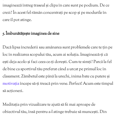
imaginează întreg traseul și clipa în care sunt pe podium. De ce
crezi? În acest fel rămân concentrați pe scop și pe modurile în
care îl pot atinge.
5. Îmbunătățește imaginea de sine
Dacă lipsa încrederii sau amânarea sunt problemele care te țin pe
loc în realizarea scopului tău, acum ai soluția. Imaginează-ți că
ești deja acolo și faci ceea ce-ți dorești. Cum te simți? Parcă la fel
de bine ca sportivul tău preferat când a urcat pe primul loc în
clasament. Zâmbetul este până la urechi, inima bate cu putere și
motivația
începe să-ți treacă prin vene. Perfect! Acum este timpul
să acționezi.
Meditația prin vizualizare te ajută să fii mai aproape de
obiectivul tău, însă pentru a-l atinge trebuie să muncești. Din