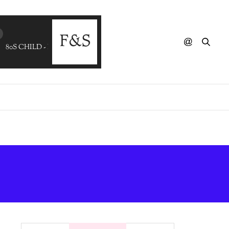
80S CHILD - I Cant Go 4 That