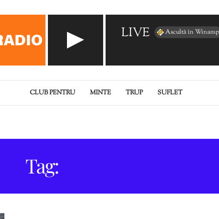
LIVE
Ascultă în Winamp
CLUB PENTRU
MINTE
TRUP
SUFLET
Tag:
STARE DE BINE