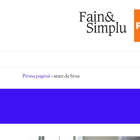
Prima pagină
»
stare de bine