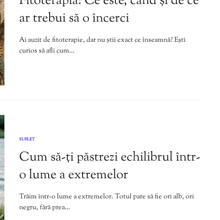
Fitoterapia: Ce este, când și de ce
ar trebui să o încerci
Ai auzit de fitoterapie, dar nu știi exact ce înseamnă? Ești
curios să afli cum…
SUFLET
Cum să-ți păstrezi echilibrul într-
o lume a extremelor
Trăim într-o lume a extremelor. Totul pare să fie ori alb, ori
negru, fără prea…