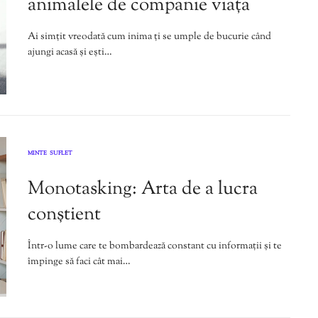
animalele de companie viața
Ai simțit vreodată cum inima ți se umple de bucurie când
ajungi acasă și ești…
MINTE
SUFLET
,
Monotasking: Arta de a lucra
conștient
Într-o lume care te bombardează constant cu informații și te
împinge să faci cât mai…