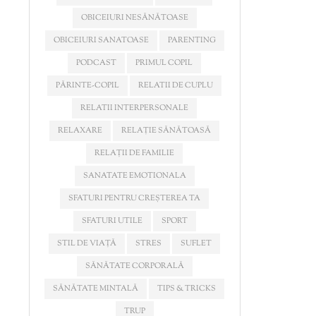
OBICEIURI NESĂNĂTOASE
OBICEIURI SANATOASE
PARENTING
PODCAST
PRIMUL COPIL
PĂRINTE-COPIL
RELATII DE CUPLU
RELATII INTERPERSONALE
RELAXARE
RELAȚIE SĂNĂTOASĂ
RELAȚII DE FAMILIE
SANATATE EMOTIONALA
SFATURI PENTRU CREȘTEREA TA
SFATURI UTILE
SPORT
STIL DE VIAȚĂ
STRES
SUFLET
SĂNĂTATE CORPORALĂ
SĂNĂTATE MINTALĂ
TIPS & TRICKS
TRUP