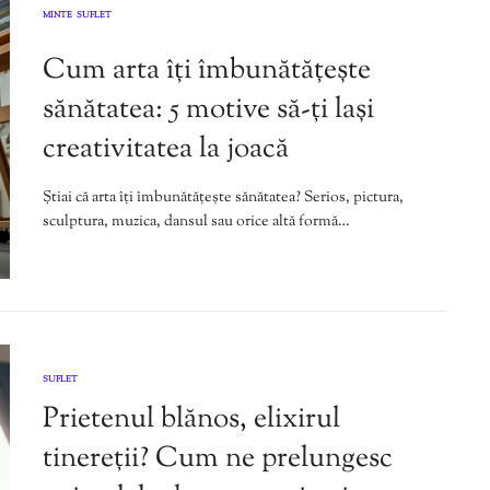
MINTE
SUFLET
,
Cum arta îți îmbunătățește
sănătatea: 5 motive să-ți lași
creativitatea la joacă
Știai că arta îți îmbunătățește sănătatea? Serios, pictura,
sculptura, muzica, dansul sau orice altă formă…
SUFLET
Prietenul blănos, elixirul
tinereții? Cum ne prelungesc