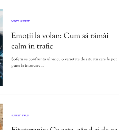
MINTE
SUFLET
,
Emoții la volan: Cum să rămâi
calm în trafic
Șoferii se confruntă zilnic cu o varietate de situații care le pot
pune la încercare…
SUFLET
TRUP
,