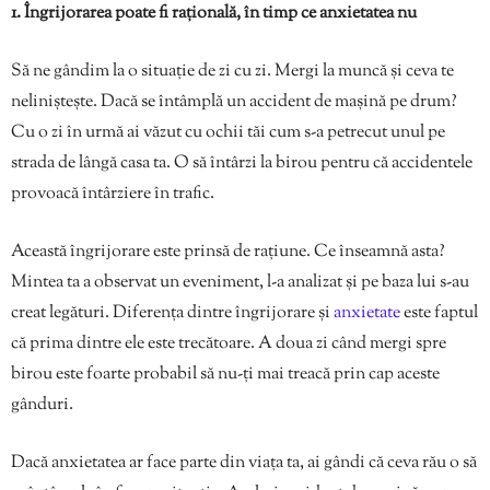
1. Îngrijorarea poate fi rațională, în timp ce anxietatea nu
Să ne gândim la o situație de zi cu zi. Mergi la muncă și ceva te
neliniștește. Dacă se întâmplă un accident de mașină pe drum?
Cu o zi în urmă ai văzut cu ochii tăi cum s-a petrecut unul pe
strada de lângă casa ta. O să întârzi la birou pentru că accidentele
provoacă întârziere în trafic.
Această îngrijorare este prinsă de rațiune. Ce înseamnă asta?
Mintea ta a observat un eveniment, l-a analizat și pe baza lui s-au
creat legături. Diferența dintre îngrijorare și
anxietate
este faptul
că prima dintre ele este trecătoare. A doua zi când mergi spre
birou este foarte probabil să nu-ți mai treacă prin cap aceste
gânduri.
Dacă anxietatea ar face parte din viața ta, ai gândi că ceva rău o să