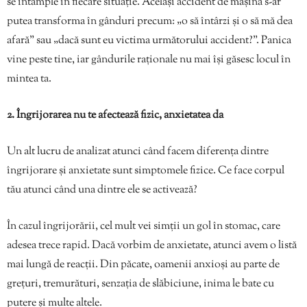
se întâmple în fiecare situație. Același accident de mașină s-ar
putea transforma în gânduri precum: „o să întârzi și o să mă dea
afară” sau „dacă sunt eu victima următorului accident?”. Panica
vine peste tine, iar gândurile raționale nu mai își găsesc locul în
mintea ta.
2. Îngrijorarea nu te afectează fizic, anxietatea da
Un alt lucru de analizat atunci când facem diferența dintre
îngrijorare și anxietate sunt simptomele fizice. Ce face corpul
tău atunci când una dintre ele se activează?
În cazul îngrijorării, cel mult vei simții un gol în stomac, care
adesea trece rapid. Dacă vorbim de anxietate, atunci avem o listă
mai lungă de reacții. Din păcate, oamenii anxioși au parte de
grețuri, tremurături, senzația de slăbiciune, inima le bate cu
putere și multe altele.