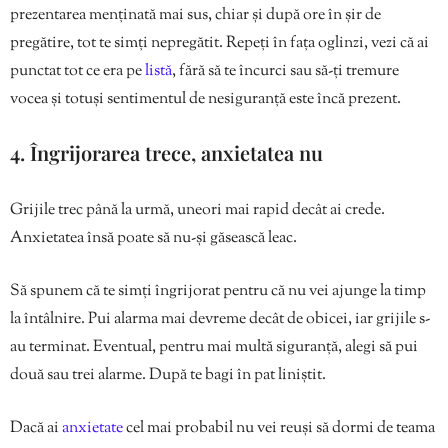
prezentarea menținată mai sus, chiar și după ore în șir de
pregătire, tot te simți nepregătit. Repeți în fața oglinzi, vezi că ai
punctat tot ce era pe
listă
, fără să te încurci sau să-ți tremure
vocea și totuși sentimentul de nesiguranță este încă prezent.
4. Îngrijorarea trece, anxietatea nu
Grijile trec până la urmă, uneori mai rapid decât ai crede.
Anxietatea însă poate să nu-și găsească leac.
Să spunem că te simți îngrijorat pentru că nu vei ajunge la timp
la întâlnire. Pui alarma mai devreme decât de obicei, iar grijile s-
au terminat. Eventual, pentru mai multă siguranță, alegi să pui
două sau trei alarme. După te bagi în pat liniștit.
Dacă ai
anxietate
cel mai probabil nu vei reuși să dormi de teama