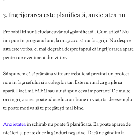
3. Îngrijorarea este planificată, anxietatea nu
Probabil îți sună ciudat cuvântul „planificată”. Cum adică? Nu
îmi pun în program: luni, la ora 5:20 o să-mi fac griji. Nu despre
asta este vorba, ci mai degrabă despre faptul că îngrijorarea apare
pentru un eveniment din viitor.
Să spunem că săptămâna viitoare trebuie să prezinți un proiect
nou în fața șefului și a colegilor tăi. Este normal ca grijile să
apară. Dacă mă bâlbâi sau uit să spun ceva important? De multe
ori îngrijorarea poate aduce lucruri bune în viața ta, de exemplu
te poate motiva să te pregătești mai bine.
Anxietatea
în schimb nu poate fi planificată. Ea poate apărea de
nicăieri și poate duce la gânduri negative. Dacă ne gândim la