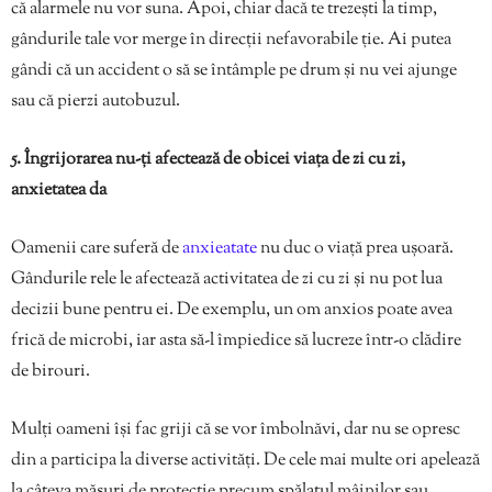
că alarmele nu vor suna. Apoi, chiar dacă te trezești la timp,
gândurile tale vor merge în direcții nefavorabile ție. Ai putea
gândi că un accident o să se întâmple pe drum și nu vei ajunge
sau că pierzi autobuzul.
5. Îngrijorarea nu-ți afectează de obicei viața de zi cu zi,
anxietatea da
Oamenii care suferă de
anxieatate
nu duc o viață prea ușoară.
Gândurile rele le afectează activitatea de zi cu zi și nu pot lua
decizii bune pentru ei. De exemplu, un om anxios poate avea
frică de microbi, iar asta să-l împiedice să lucreze într-o clădire
de birouri.
Mulți oameni își fac griji că se vor îmbolnăvi, dar nu se opresc
din a participa la diverse activități. De cele mai multe ori apelează
la câteva măsuri de protecție precum spălatul mâinilor sau