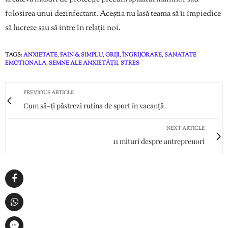
folosirea unui dezinfectant. Aceștia nu lasă teama să îi împiedice
să lucreze sau să intre în relații noi.
TAGS:
ANXIETATE
,
FAIN & SIMPLU
,
GRIJI
,
ÎNGRIJORARE
,
SANATATE
EMOTIONALA
,
SEMNE ALE ANXIETĂȚII
,
STRES
PREVIOUS ARTICLE
Cum să-ți păstrezi rutina de sport în vacanță
NEXT ARTICLE
11 mituri despre antreprenori