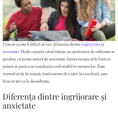
Uneori poate fi dificil să faci diferența dintre
îngrijorare
și
anxietate
. Mulți oameni când trăiesc un sentiment de neliniște se
gândesc că poate suferă de anxietate. Inima începe să le bată cu
putere și panica se instalează confortabil în mintea lor. Este
normal să îți fie teamă, însă înainte de a sării la concluzii, este
bine să știi ce le deosebește.
Diferența dintre îngrijorare și
anxietate