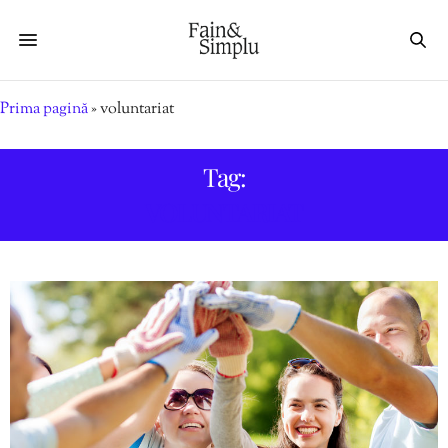
Prima pagină
»
voluntariat
Tag:
VOLUNTARIAT