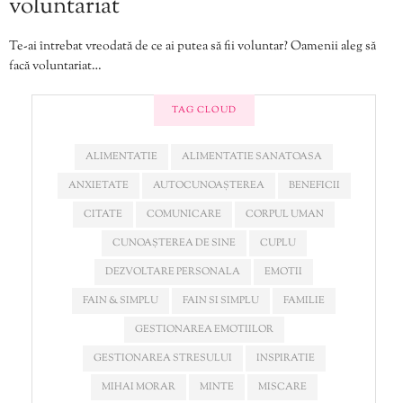
voluntariat
Te-ai întrebat vreodată de ce ai putea să fii voluntar? Oamenii aleg să
facă voluntariat…
TAG CLOUD
ALIMENTATIE
ALIMENTATIE SANATOASA
ANXIETATE
AUTOCUNOAȘTEREA
BENEFICII
CITATE
COMUNICARE
CORPUL UMAN
CUNOAȘTEREA DE SINE
CUPLU
DEZVOLTARE PERSONALA
EMOTII
FAIN & SIMPLU
FAIN SI SIMPLU
FAMILIE
GESTIONAREA EMOTIILOR
GESTIONAREA STRESULUI
INSPIRATIE
MIHAI MORAR
MINTE
MISCARE