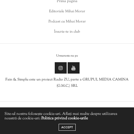
Prima pagina
Editoriale Mihai Morar
Podcast cu Mihai Morar
Înscrie-te in club
Urmareste-ne pe
Fain & Simplu este un proiect Radio ZU, parte a GRUPUL MEDIA CAMINA
(G.M.C.) SRL
Politica de cookies
Site-ul nostru folosește cookie-uri. Aflați mai multe despre utilizarea
noastră de cookie-uri:
Politica privind cookie-urile
LIVE
Politică de confidențialitate
ACCEPT
GUTS - And The Living Is Easy