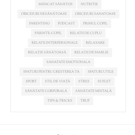
MÂNCAT SĂNĂTOS
NUTRITIE
OBICEIURI NESĂNĂTOASE
OBICEIURI SANATOASE
PARENTING
PODCAST
PRIMUL COPIL
PĂRINTE-COPIL
RELATII DE CUPLU
RELATII INTERPERSONALE
RELAXARE
RELAȚIE SĂNĂTOASĂ
RELAȚII DE FAMILIE
SANATATE EMOTIONALA
SFATURI PENTRU CREȘTEREA TA
SFATURI UTILE
SPORT
STIL DE VIAȚĂ
STRES
SUFLET
SĂNĂTATE CORPORALĂ
SĂNĂTATE MINTALĂ
TIPS & TRICKS
TRUP