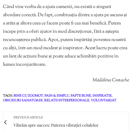
Când vine vorba de a ajuta oamenii, nu există o singură
abordare corectă. De fapt, combinația dintre a ajuta pe ascuns și
a arăta și altora ceea ce facem poate fi cea mai benefică. Putem
începe prin a oferi ajutor în mod discreționar, fără a aștepta
recunoașterea publică. Apoi, putem împărtăși povestea noastră
cu alții, într-un mod modest și inspirator. Acest lucru poate crea
un lanț de acțiuni bune și poate aduce schimbări pozitive în
lumea înconjurătoare.
Mădălina Costache
TAGS:
BINE CU ZGOMOT
,
FAIN & SIMPLU
,
FAPTE BUNE
,
INSPIRATIE
,
OBICEIURI SANATOASE
,
RELATII INTERPERSONALE
,
VOLUNTARIAT
PREVIOUS ARTICLE
Vibrăm spre succes: Puterea vibrației celulelor