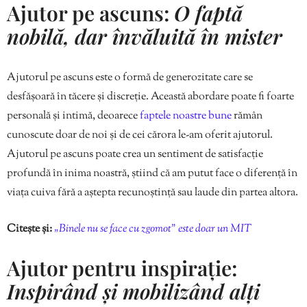
Ajutor pe ascuns:
O faptă
nobilă, dar învăluită în mister
Ajutorul pe ascuns este o formă de generozitate care se
desfășoară în tăcere și discreție. Această abordare poate fi foarte
personală și intimă, deoarece
faptele noastre bune
rămân
cunoscute doar de noi și de cei cărora le-am oferit ajutorul.
Ajutorul pe ascuns poate crea un sentiment de satisfacție
profundă în inima noastră, știind că am putut face o diferență în
viața cuiva fără a aștepta recunoștință sau laude din partea altora.
Citește și:
„Binele nu se face cu zgomot” este doar un MIT
Ajutor pentru inspirație:
Inspirând și mobilizând alți