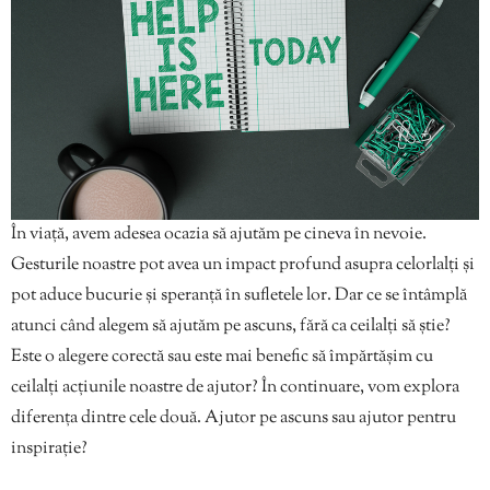
În viață, avem adesea ocazia să ajutăm pe cineva în nevoie.
Gesturile noastre pot avea un impact profund asupra celorlalți și
pot aduce bucurie și speranță în sufletele lor. Dar ce se întâmplă
atunci când alegem să ajutăm pe ascuns, fără ca ceilalți să știe?
Este o alegere corectă sau este mai benefic să împărtășim cu
ceilalți acțiunile noastre de ajutor? În continuare, vom explora
diferența dintre cele două. Ajutor pe ascuns sau
ajutor pentru
inspirație?