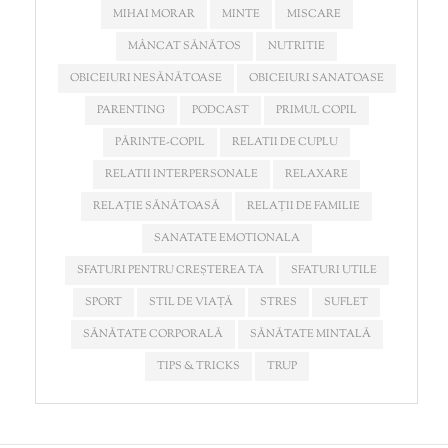
MIHAI MORAR
MINTE
MISCARE
MÂNCAT SĂNĂTOS
NUTRITIE
OBICEIURI NESĂNĂTOASE
OBICEIURI SANATOASE
PARENTING
PODCAST
PRIMUL COPIL
PĂRINTE-COPIL
RELATII DE CUPLU
RELATII INTERPERSONALE
RELAXARE
RELAȚIE SĂNĂTOASĂ
RELAȚII DE FAMILIE
SANATATE EMOTIONALA
SFATURI PENTRU CREȘTEREA TA
SFATURI UTILE
SPORT
STIL DE VIAȚĂ
STRES
SUFLET
SĂNĂTATE CORPORALĂ
SĂNĂTATE MINTALĂ
TIPS & TRICKS
TRUP