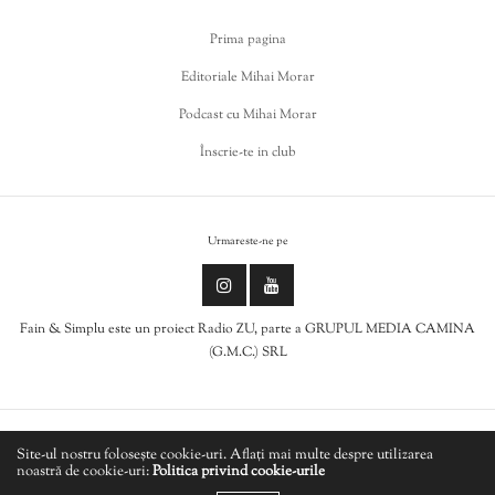
Prima pagina
Editoriale Mihai Morar
Podcast cu Mihai Morar
Înscrie-te in club
Urmareste-ne pe
Fain & Simplu este un proiect Radio ZU, parte a GRUPUL MEDIA CAMINA
(G.M.C.) SRL
Politica de cookies
Site-ul nostru folosește cookie-uri. Aflați mai multe despre utilizarea
noastră de cookie-uri:
Politica privind cookie-urile
LIVE
Politică de confidențialitate