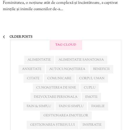
Feminitatea, o noțiune atât de complexă și încântătoare, a captivat
mințile și inimile oamenilor de-a…
OLDER POSTS
TAG CLOUD
ALIMENTATIE
ALIMENTATIE SANATOASA
ANXIETATE
AUTOCUNOAȘTEREA
BENEFICII
CITATE
COMUNICARE
CORPUL UMAN
CUNOAȘTEREA DE SINE
CUPLU
DEZVOLTARE PERSONALA
EMOTII
FAIN & SIMPLU
FAIN SI SIMPLU
FAMILIE
GESTIONAREA EMOTIILOR
GESTIONAREA STRESULUI
INSPIRATIE