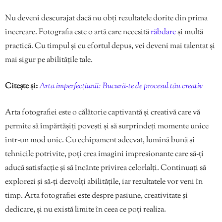
Nu deveni descurajat dacă nu obți rezultatele dorite din prima
încercare. Fotografia este o artă care necesită
răbdare
și multă
practică. Cu timpul și cu efortul depus, vei deveni mai talentat și
mai sigur pe abilitățile tale.
Citește și:
Arta imperfecțiunii: Bucură-te de procesul tău creativ
Arta fotografiei este o călătorie captivantă și creativă care vă
permite să împărtășiți povești și să surprindeți momente unice
într-un mod unic. Cu echipament adecvat, lumină bună și
tehnicile potrivite, poți crea imagini impresionante care să-ți
aducă satisfacție și să încânte privirea celorlalți. Continuați să
explorezi și să-ți dezvolți abilitățile, iar rezultatele vor veni în
timp. Arta fotografiei este despre pasiune, creativitate și
dedicare, și nu există limite în ceea ce poți realiza.