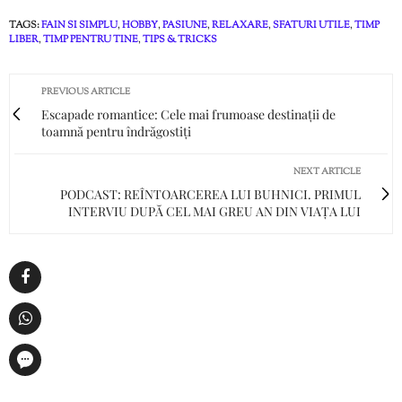
TAGS:
FAIN SI SIMPLU
,
HOBBY
,
PASIUNE
,
RELAXARE
,
SFATURI UTILE
,
TIMP
LIBER
,
TIMP PENTRU TINE
,
TIPS & TRICKS
PREVIOUS ARTICLE
Escapade romantice: Cele mai frumoase destinații de
toamnă pentru îndrăgostiți
NEXT ARTICLE
PODCAST: REÎNTOARCEREA LUI BUHNICI. PRIMUL
INTERVIU DUPĂ CEL MAI GREU AN DIN VIAȚA LUI