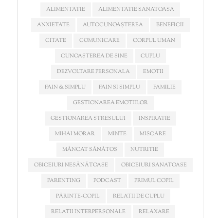
ALIMENTATIE
ALIMENTATIE SANATOASA
ANXIETATE
AUTOCUNOAȘTEREA
BENEFICII
CITATE
COMUNICARE
CORPUL UMAN
CUNOAȘTEREA DE SINE
CUPLU
DEZVOLTARE PERSONALA
EMOTII
FAIN & SIMPLU
FAIN SI SIMPLU
FAMILIE
GESTIONAREA EMOTIILOR
GESTIONAREA STRESULUI
INSPIRATIE
MIHAI MORAR
MINTE
MISCARE
MÂNCAT SĂNĂTOS
NUTRITIE
OBICEIURI NESĂNĂTOASE
OBICEIURI SANATOASE
PARENTING
PODCAST
PRIMUL COPIL
PĂRINTE-COPIL
RELATII DE CUPLU
RELATII INTERPERSONALE
RELAXARE