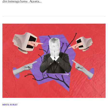
din întreaga lume. Acesta…
MINTE
SUFLET
,