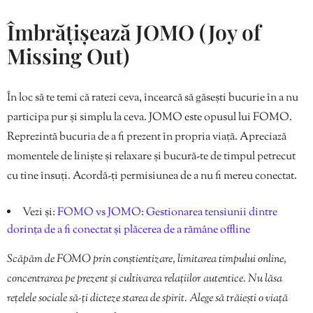
Îmbrățișează JOMO (Joy of
Missing Out)
În loc să te temi că ratezi ceva, încearcă să găsești bucurie în a nu
participa pur și simplu la ceva. JOMO este opusul lui FOMO.
Reprezintă bucuria de a fi prezent în propria viață. Apreciază
momentele de liniște și relaxare și bucură-te de timpul petrecut
cu tine însuți. Acordă-ți permisiunea de a nu fi mereu conectat.
Vezi și:
FOMO vs JOMO: Gestionarea tensiunii dintre
dorința de a fi conectat și plăcerea de a rămâne offline
Scăpăm de FOMO prin conștientizare, limitarea timpului online,
concentrarea pe prezent și cultivarea relațiilor autentice. Nu lăsa
rețelele sociale să-ți dicteze starea de spirit. Alege să trăiești o viață