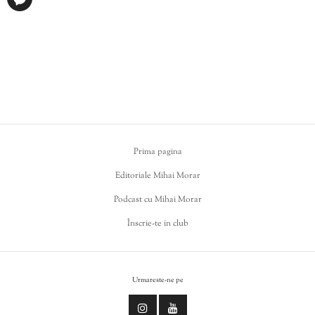
Prima pagina
Editoriale Mihai Morar
Podcast cu Mihai Morar
Înscrie-te in club
Urmareste-ne pe