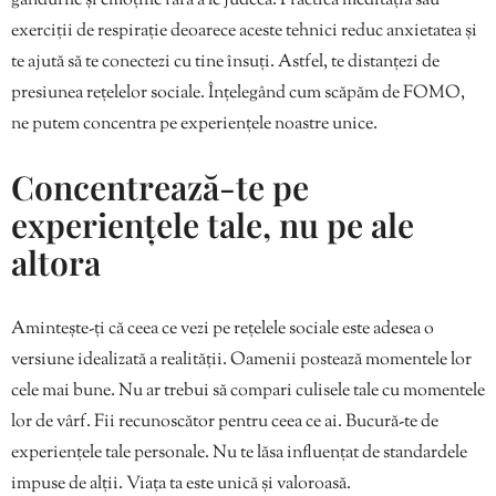
gândurile și emoțiile fără a le judeca. Practică meditația sau
exerciții de respirație deoarece aceste tehnici reduc anxietatea și
te ajută să te conectezi cu tine însuți. Astfel, te distanțezi de
presiunea rețelelor sociale. Înțelegând cum scăpăm de FOMO,
ne putem concentra pe experiențele noastre unice.
Concentrează-te pe
experiențele tale, nu pe ale
altora
Amintește-ți că ceea ce vezi pe rețelele sociale este adesea o
versiune idealizată a realității. Oamenii postează momentele lor
cele mai bune. Nu ar trebui să compari culisele tale cu momentele
lor de vârf. Fii recunoscător pentru ceea ce ai. Bucură-te de
experiențele tale personale. Nu te lăsa influențat de standardele
impuse de alții. Viața ta este unică și valoroasă.