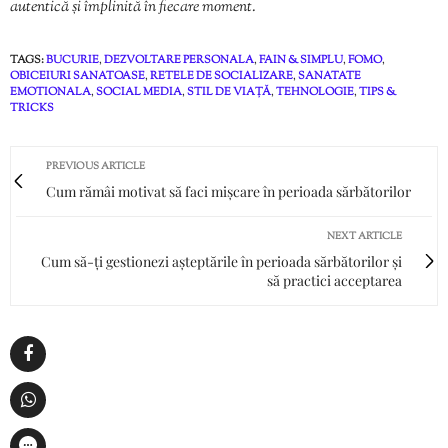
autentică și împlinită în fiecare moment.
TAGS:
BUCURIE
,
DEZVOLTARE PERSONALA
,
FAIN & SIMPLU
,
FOMO
,
OBICEIURI SANATOASE
,
RETELE DE SOCIALIZARE
,
SANATATE
EMOTIONALA
,
SOCIAL MEDIA
,
STIL DE VIAȚĂ
,
TEHNOLOGIE
,
TIPS &
TRICKS
PREVIOUS ARTICLE
Cum rămâi motivat să faci mișcare în perioada sărbătorilor
NEXT ARTICLE
Cum să-ți gestionezi așteptările în perioada sărbătorilor și
să practici acceptarea