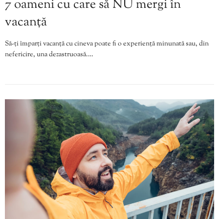
7 oameni cu care să NU mergi în
vacanță
Să-ți împarți vacanță cu cineva poate fi o experiență minunată sau, din
nefericire, una dezastruoasă.…