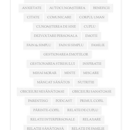
ANXIETATE
AUTOCUNOAȘTEREA
BENEFICII
CITATE
COMUNICARE
CORPUL UMAN
CUNOAȘTEREA DE SINE
CUPLU
DEZVOLTARE PERSONALA
EMOTII
FAIN & SIMPLU
FAIN SI SIMPLU
FAMILIE
GESTIONAREA EMOTIILOR
GESTIONAREA STRESULUI
INSPIRATIE
MIHAI MORAR
MINTE
MISCARE
MÂNCAT SĂNĂTOS
NUTRITIE
OBICEIURI NESĂNĂTOASE
OBICEIURI SANATOASE
PARENTING
PODCAST
PRIMUL COPIL
PĂRINTE-COPIL
RELATII DE CUPLU
RELATII INTERPERSONALE
RELAXARE
RELAȚIE SĂNĂTOASĂ
RELAȚII DE FAMILIE