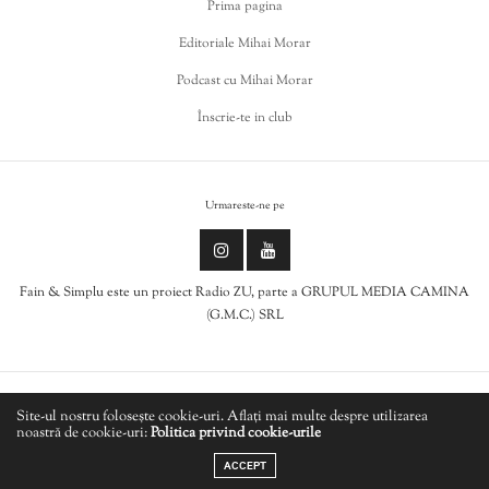
Prima pagina
Editoriale Mihai Morar
Podcast cu Mihai Morar
Înscrie-te in club
Urmareste-ne pe
Fain & Simplu este un proiect Radio ZU, parte a GRUPUL MEDIA CAMINA
(G.M.C.) SRL
Politica de cookies
Site-ul nostru folosește cookie-uri. Aflați mai multe despre utilizarea
noastră de cookie-uri:
Politica privind cookie-urile
LIVE
Politică de confidențialitate
ACCEPT
LIMON LIMON - Summer's Gone