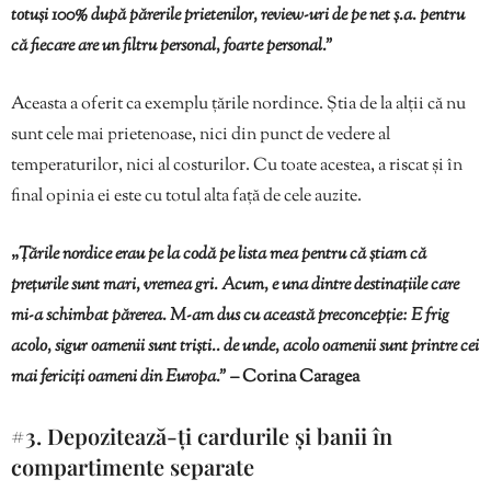
totuși 100% după părerile prietenilor, review-uri de pe net ș.a. pentru
că fiecare are un filtru personal, foarte personal.”
Aceasta a oferit ca exemplu țările nordince. Știa de la alții că nu
sunt cele mai prietenoase, nici din punct de vedere al
temperaturilor, nici al costurilor. Cu toate acestea, a riscat și în
final opinia ei este cu totul alta față de cele auzite.
„
Țările nordice erau pe la codă pe lista mea pentru că știam că
prețurile sunt mari, vremea gri. Acum, e una dintre destinațiile care
mi-a schimbat părerea. M-am dus cu această preconcepție: E frig
acolo, sigur oamenii sunt triști.. de unde, acolo oamenii sunt printre cei
mai fericiți oameni din Europa.”
– Corina Caragea
#3. Depozitează-ți cardurile și banii în
compartimente separate