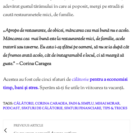
adevărat gustul tărâmului în care ai poposit, mergi pe stradă și
caută restauranetele mici, de familie.
„Apropo de restaurante, de obicei, mâncarea cea mai bună nu e acolo.
Mâncarea cea mai bună este la restaurantele mici, de familie, acele
tratorii sau taverne. Eu asta i-aș sfătui pe oameni, să nu se ia după cât
de frumos arată acolo, cât de instagramabil e locul, ci să meargă să
guste.” –
Corina Caragea
Acestea au fost cele cinci sfaturi de
călătorie
pentru a economisi
timp, bani și stres.
Sperăm să-ți fie utile în viitoarea ta vacanță.
TAGS:
CĂLĂTORII
,
CORINA CARAGEA
,
FAIN & SIMPLU
,
MIHAI MORAR
,
PODCAST
,
SFATURI DE CĂLĂTORIE
,
SFATURI FINANCIARE
,
TIPS & TRICKS
PREVIOUS ARTICLE