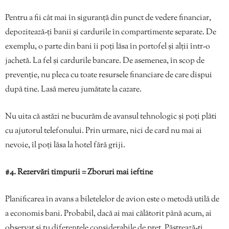
Pentru a fii cât mai în siguranță din punct de vedere financiar,
depozitează-ți banii și cardurile în compartimente separate. De
exemplu, o parte din bani îi poți lăsa în portofel și alții într-o
jachetă. La fel și cardurile bancare. De asemenea, în scop de
prevenție, nu pleca cu toate resursele financiare de care dispui
după tine. Lasă mereu jumătate la cazare.
Nu uita că astăzi ne bucurăm de avansul tehnologic și poți plăti
cu ajutorul telefonului. Prin urmare, nici de card nu mai ai
nevoie, îl poți lăsa la hotel fără griji.
#4. Rezervări timpurii = Zboruri mai ieftine
Planificarea în avans a biletelelor de avion este o metodă utilă de
a economis bani. Probabil, dacă ai mai călătorit până acum, ai
observat și tu diferențele considerabile de preț. Păstrează-ți