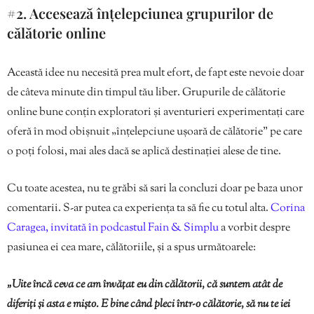
#2. Accesează înțelepciunea grupurilor de
călătorie online
Această idee nu necesită prea mult efort, de fapt este nevoie doar
de câteva minute din timpul tău liber. Grupurile de călătorie
online bune conțin exploratori și aventurieri experimentați care
oferă în mod obișnuit „înțelepciune ușoară de călătorie” pe care
o poți folosi, mai ales dacă se aplică destinației alese de tine.
Cu toate acestea, nu te grăbi să sari la concluzi doar pe baza unor
comentarii. S-ar putea ca experiența ta să fie cu totul alta.
Corina
Caragea, invitată în podcastul Fain & Simplu
a vorbit despre
pasiunea ei cea mare, călătoriile, și a spus următoarele:
„Uite încă ceva ce am învățat eu din călătorii, că suntem atât de
diferiți și asta e mișto. E bine când pleci într-o călătorie, să nu te iei