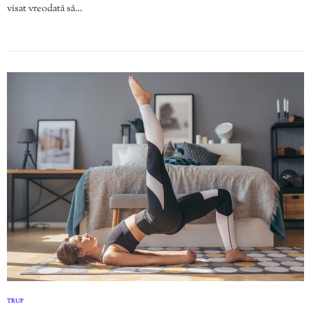
visat vreodată să…
TRUP