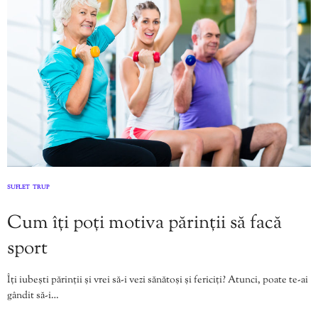
SUFLET
TRUP
,
Cum îți poți motiva părinții să facă
sport
Îți iubești părinții și vrei să-i vezi sănătoși și fericiți? Atunci, poate te-ai
gândit să-i…