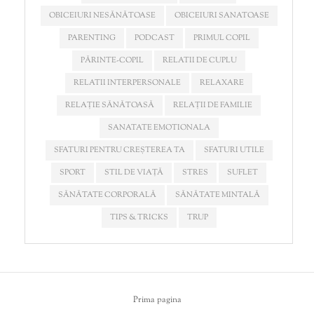
OBICEIURI NESĂNĂTOASE
OBICEIURI SANATOASE
PARENTING
PODCAST
PRIMUL COPIL
PĂRINTE-COPIL
RELATII DE CUPLU
RELATII INTERPERSONALE
RELAXARE
RELAȚIE SĂNĂTOASĂ
RELAȚII DE FAMILIE
SANATATE EMOTIONALA
SFATURI PENTRU CREȘTEREA TA
SFATURI UTILE
SPORT
STIL DE VIAȚĂ
STRES
SUFLET
SĂNĂTATE CORPORALĂ
SĂNĂTATE MINTALĂ
TIPS & TRICKS
TRUP
Prima pagina