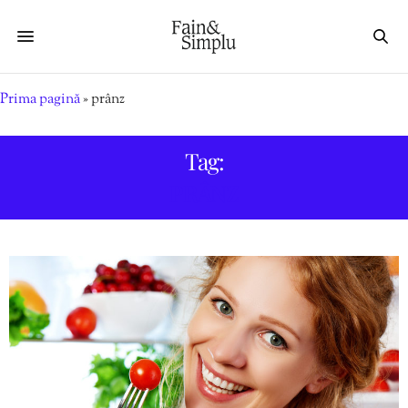
Prima pagină
»
prânz
Tag:
PRÂNZ