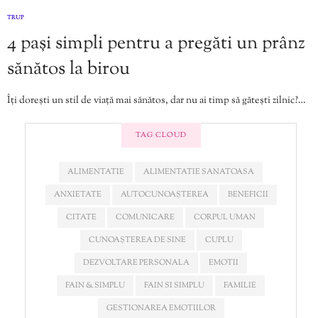
TRUP
4 pași simpli pentru a pregăti un prânz
sănătos la birou
Îți dorești un stil de viață mai sănătos, dar nu ai timp să gătești zilnic?…
TAG CLOUD
ALIMENTATIE
ALIMENTATIE SANATOASA
ANXIETATE
AUTOCUNOAȘTEREA
BENEFICII
CITATE
COMUNICARE
CORPUL UMAN
CUNOAȘTEREA DE SINE
CUPLU
DEZVOLTARE PERSONALA
EMOTII
FAIN & SIMPLU
FAIN SI SIMPLU
FAMILIE
GESTIONAREA EMOTIILOR