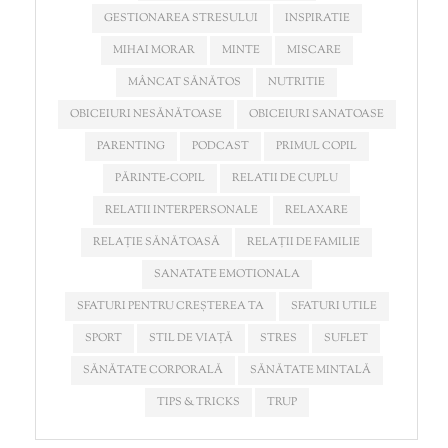
GESTIONAREA STRESULUI
INSPIRATIE
MIHAI MORAR
MINTE
MISCARE
MÂNCAT SĂNĂTOS
NUTRITIE
OBICEIURI NESĂNĂTOASE
OBICEIURI SANATOASE
PARENTING
PODCAST
PRIMUL COPIL
PĂRINTE-COPIL
RELATII DE CUPLU
RELATII INTERPERSONALE
RELAXARE
RELAȚIE SĂNĂTOASĂ
RELAȚII DE FAMILIE
SANATATE EMOTIONALA
SFATURI PENTRU CREȘTEREA TA
SFATURI UTILE
SPORT
STIL DE VIAȚĂ
STRES
SUFLET
SĂNĂTATE CORPORALĂ
SĂNĂTATE MINTALĂ
TIPS & TRICKS
TRUP