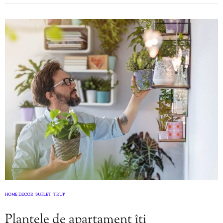
HOME DECOR
SUFLET
TRUP
,
,
Plantele de apartament îți