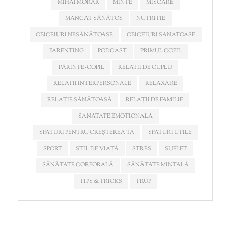
MIHAI MORAR
MINTE
MISCARE
MÂNCAT SĂNĂTOS
NUTRITIE
OBICEIURI NESĂNĂTOASE
OBICEIURI SANATOASE
PARENTING
PODCAST
PRIMUL COPIL
PĂRINTE-COPIL
RELATII DE CUPLU
RELATII INTERPERSONALE
RELAXARE
RELAȚIE SĂNĂTOASĂ
RELAȚII DE FAMILIE
SANATATE EMOTIONALA
SFATURI PENTRU CREȘTEREA TA
SFATURI UTILE
SPORT
STIL DE VIAȚĂ
STRES
SUFLET
SĂNĂTATE CORPORALĂ
SĂNĂTATE MINTALĂ
TIPS & TRICKS
TRUP