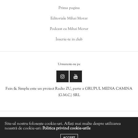
Prima pagina
Editoriale Mihai Morar
Podcast cu Mihai Morar
Înscrie-te in club
Urmareste-ne pe
Fain & Simplu este un proiect Radio ZU, parte a GRUPUL MEDIA CAMINA
(G.M.C.) SRL
Politica de cookies
Site-ul nostru folosește cookie-uri. Aflați mai multe despre utilizarea
noastră de cookie-uri:
Politica privind cookie-urile
LIVE
Politică de confidențialitate
ACCEPT