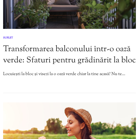
SUFLET
Transformarea balconului într-o oază
verde: Sfaturi pentru grădinărit la bloc
Locuiești la bloc și visezi la o oază verde chiar la tine acasă? Nu te…