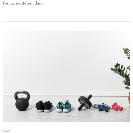
formă, indiferent dacă…
TRUP