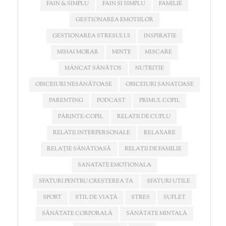
FAIN & SIMPLU
FAIN SI SIMPLU
FAMILIE
GESTIONAREA EMOTIILOR
GESTIONAREA STRESULUI
INSPIRATIE
MIHAI MORAR
MINTE
MISCARE
MÂNCAT SĂNĂTOS
NUTRITIE
OBICEIURI NESĂNĂTOASE
OBICEIURI SANATOASE
PARENTING
PODCAST
PRIMUL COPIL
PĂRINTE-COPIL
RELATII DE CUPLU
RELATII INTERPERSONALE
RELAXARE
RELAȚIE SĂNĂTOASĂ
RELAȚII DE FAMILIE
SANATATE EMOTIONALA
SFATURI PENTRU CREȘTEREA TA
SFATURI UTILE
SPORT
STIL DE VIAȚĂ
STRES
SUFLET
SĂNĂTATE CORPORALĂ
SĂNĂTATE MINTALĂ