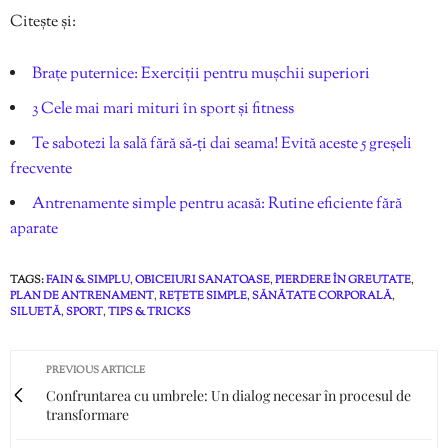
Citește și:
Brațe puternice: Exerciții pentru mușchii superiori
3 Cele mai mari mituri în sport și fitness
Te sabotezi la sală fără să-ți dai seama! Evită aceste 5 greșeli
frecvente
Antrenamente simple pentru acasă: Rutine eficiente fără
aparate
TAGS:
FAIN & SIMPLU
,
OBICEIURI SANATOASE
,
PIERDERE ÎN GREUTATE
,
PLAN DE ANTRENAMENT
,
REȚETE SIMPLE
,
SĂNĂTATE CORPORALĂ
,
SILUETĂ
,
SPORT
,
TIPS & TRICKS
PREVIOUS ARTICLE
Confruntarea cu umbrele: Un dialog necesar în procesul de
transformare