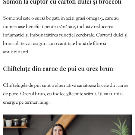
Somon la cuptor cu cartofi dulci și broccoli
Somonul este o sursă bogată în acizi grași omega-3, care au
numeroase beneficii pentru sănătate, inclusiv reducerea
inflamației și îmbunătățirea funcției cerebrale. Cartofii dulci și
broccoli te vor asigura cu o cantitate bună de fibre și
antioxidanți.
Chifteluțe din carne de pui cu orez brun
Chifteluțele de pui sunt o alternativă sănătoasă la cele din carne
de porc. Orezul brun, cu indice glicemic scăzut, îți va furniza
energie pe termen lung.