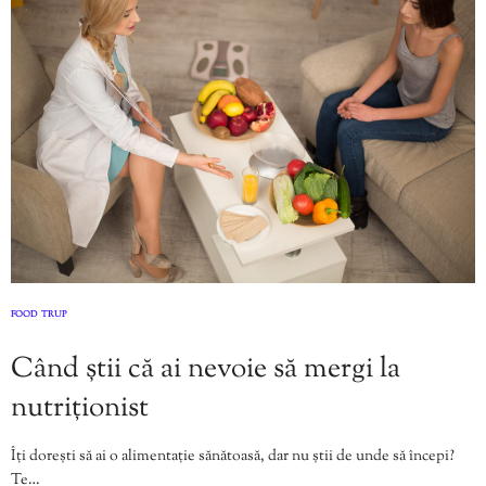
FOOD
TRUP
,
Când știi că ai nevoie să mergi la
nutriționist
Îți dorești să ai o alimentație sănătoasă, dar nu știi de unde să începi?
Te…