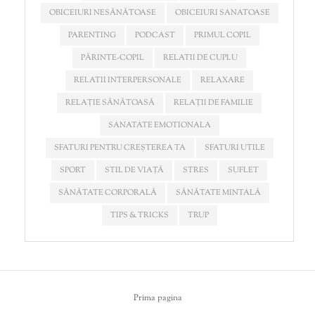
OBICEIURI NESĂNĂTOASE
OBICEIURI SANATOASE
PARENTING
PODCAST
PRIMUL COPIL
PĂRINTE-COPIL
RELATII DE CUPLU
RELATII INTERPERSONALE
RELAXARE
RELAȚIE SĂNĂTOASĂ
RELAȚII DE FAMILIE
SANATATE EMOTIONALA
SFATURI PENTRU CREȘTEREA TA
SFATURI UTILE
SPORT
STIL DE VIAȚĂ
STRES
SUFLET
SĂNĂTATE CORPORALĂ
SĂNĂTATE MINTALĂ
TIPS & TRICKS
TRUP
Prima pagina