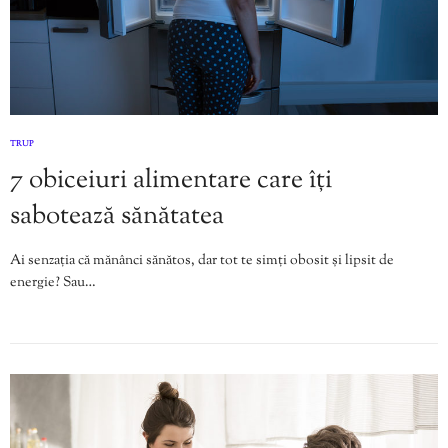
TRUP
7 obiceiuri alimentare care îți
sabotează sănătatea
Ai senzația că mănânci sănătos, dar tot te simți obosit și lipsit de
energie? Sau…