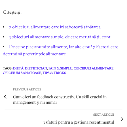
Citește și:
7 obiceiuri alimentare care îți sabotează sănătatea
3 obiceiuri alimentare simple, de care merită să ții cont
De ce ne plac anumite alimente, iar altele nu? 7 Factori care
determină preferințele alimentare
TAGS:
DIETĂ
,
DIETETICIAN
,
FAIN & SIMPLU
,
OBICEIURI ALIMENTARE
,
OBICEIURI SANATOASE
,
TIPS & TRICKS
PREVIOUS ARTICLE
Cum oferi un feedback constructiv. Un skill crucial în
management și nu numai
NEXT ARTICLE
3 sfaturi pentru a gestiona resentimentul