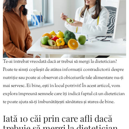
Te-ai întrebat vreodată dacă ar trebui să mergi la dietetician?
Poate te simți copleșit de atâtea informații contradictorii despre
nutriție sau poate ai observat că obiceiurile tale alimentare nu-ți
mai servesc. Ei bine, ești în locul potrivit! În acest articol, vom
explora împreună semnele care îți indică faptul că un dietetician
te poate ajuta să-ți îmbunătățești sănătatea și starea de bine.
Iată 10 căi prin care afli dacă
trebuie să mergi la dietetician