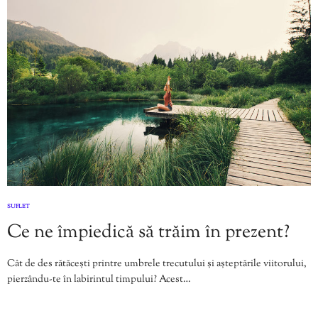
SUFLET
Ce ne împiedică să trăim în prezent?
Cât de des rătăcești printre umbrele trecutului și așteptările viitorului,
pierzându-te în labirintul timpului? Acest…