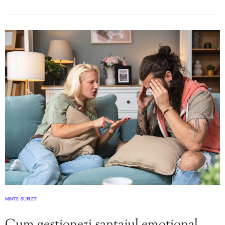
MINTE
SUFLET
,
Cum gestionezi șantajul emoțional