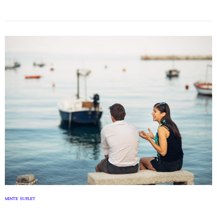
MINTE
SUFLET
,