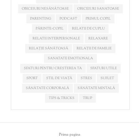
OBICEIURI NESĂNĂTOASE
OBICEIURI SANATOASE
PARENTING
PODCAST
PRIMUL COPIL
PĂRINTE-COPIL
RELATII DE CUPLU
RELATII INTERPERSONALE
RELAXARE
RELAȚIE SĂNĂTOASĂ
RELAȚII DE FAMILIE
SANATATE EMOTIONALA
SFATURI PENTRU CREȘTEREA TA
SFATURI UTILE
SPORT
STIL DE VIAȚĂ
STRES
SUFLET
SĂNĂTATE CORPORALĂ
SĂNĂTATE MINTALĂ
TIPS & TRICKS
TRUP
Prima pagina