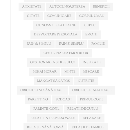
ANXIETATE
AUTOCUNOAȘTEREA
BENEFICII
CITATE
COMUNICARE
CORPUL UMAN
CUNOAȘTEREA DE SINE
CUPLU
DEZVOLTARE PERSONALA
EMOTII
FAIN & SIMPLU
FAIN SI SIMPLU
FAMILIE
GESTIONAREA EMOTIILOR
GESTIONAREA STRESULUI
INSPIRATIE
MIHAI MORAR
MINTE
MISCARE
MÂNCAT SĂNĂTOS
NUTRITIE
OBICEIURI NESĂNĂTOASE
OBICEIURI SANATOASE
PARENTING
PODCAST
PRIMUL COPIL
PĂRINTE-COPIL
RELATII DE CUPLU
RELATII INTERPERSONALE
RELAXARE
RELAȚIE SĂNĂTOASĂ
RELAȚII DE FAMILIE