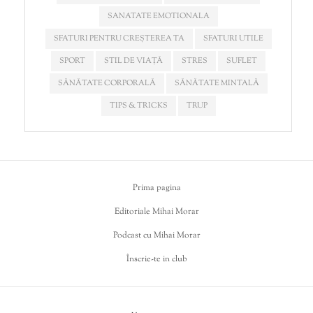
SANATATE EMOTIONALA
SFATURI PENTRU CREȘTEREA TA
SFATURI UTILE
SPORT
STIL DE VIAȚĂ
STRES
SUFLET
SĂNĂTATE CORPORALĂ
SĂNĂTATE MINTALĂ
TIPS & TRICKS
TRUP
Prima pagina
Editoriale Mihai Morar
Podcast cu Mihai Morar
Înscrie-te in club