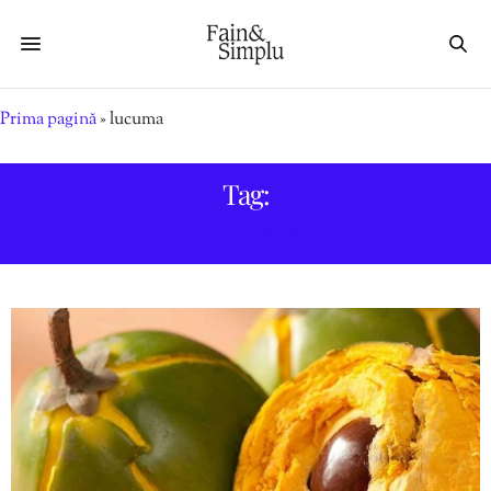
Prima pagină
»
lucuma
Tag:
LUCUMA