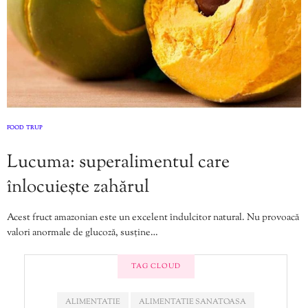
FOOD
TRUP
,
Lucuma: superalimentul care
înlocuiește zahărul
Acest fruct amazonian este un excelent îndulcitor natural. Nu provoacă
valori anormale de glucoză, susține…
TAG CLOUD
ALIMENTATIE
ALIMENTATIE SANATOASA