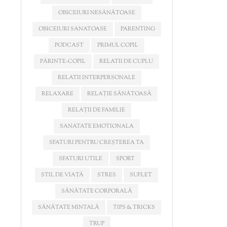
OBICEIURI NESĂNĂTOASE
OBICEIURI SANATOASE
PARENTING
PODCAST
PRIMUL COPIL
PĂRINTE-COPIL
RELATII DE CUPLU
RELATII INTERPERSONALE
RELAXARE
RELAȚIE SĂNĂTOASĂ
RELAȚII DE FAMILIE
SANATATE EMOTIONALA
SFATURI PENTRU CREȘTEREA TA
SFATURI UTILE
SPORT
STIL DE VIAȚĂ
STRES
SUFLET
SĂNĂTATE CORPORALĂ
SĂNĂTATE MINTALĂ
TIPS & TRICKS
TRUP