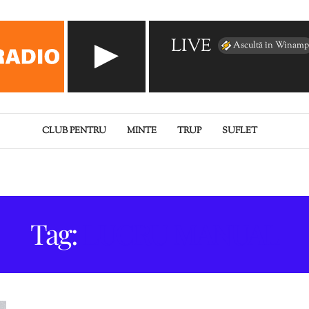
LIVE
Ascultă în Winamp
CLUB PENTRU
MINTE
TRUP
SUFLET
Tag:
LUCRU MANUAL