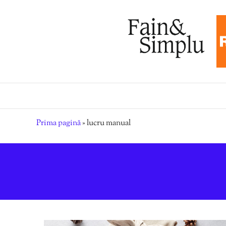
Prima pagină
»
lucru manual