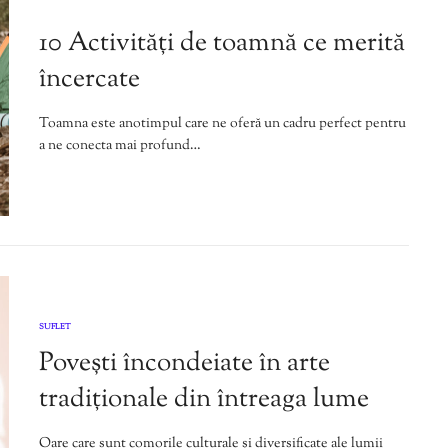
,
,
10 Activități de toamnă ce merită
încercate
Toamna este anotimpul care ne oferă un cadru perfect pentru
a ne conecta mai profund…
SUFLET
Povești încondeiate în arte
tradiționale din întreaga lume
Oare care sunt comorile culturale și diversificate ale lumii