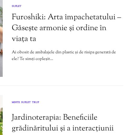
SUFLET
Furoshiki: Arta împachetatului –
Găsește armonie și ordine în
viața ta
Ai obosit de ambalajele din plastic și de risipa generată de
ele? Te simți copleșit…
MINTE
SUFLET
TRUP
,
,
Jardinoterapia: Beneficiile
grădinăritului și a interacțiunii