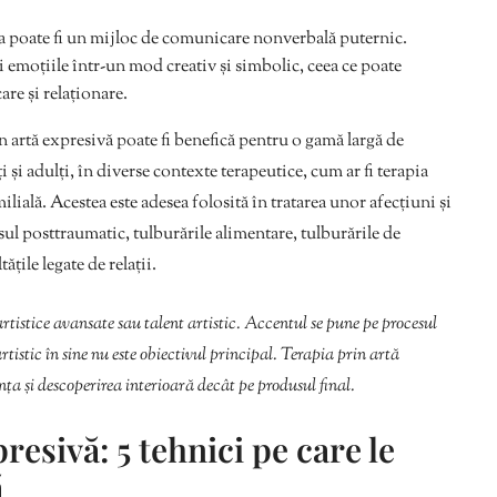
ta poate fi un mijloc de comunicare nonverbală puternic.
i emoțiile într-un mod creativ și simbolic, ceea ce poate
are și relaționare.
 artă expresivă poate fi benefică pentru o gamă largă de
 și adulți, în diverse contexte terapeutice, cum ar fi terapia
ilială. Acestea este adesea folosită în tratarea unor afecțiuni și
sul posttraumatic, tulburările alimentare, tulburările de
ățile legate de relații.
artistice avansate sau talent artistic. Accentul se pune pe procesul
rtistic în sine nu este obiectivul principal. Terapia prin artă
ța și descoperirea interioară decât pe produsul final.
resivă: 5 tehnici pe care le
ă