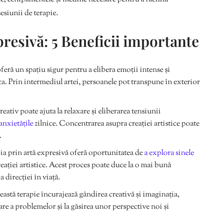
esiunii de terapie.
presivă: 5 Beneficii importante
feră un spațiu sigur pentru a elibera emoții intense și
ica. Prin intermediul artei, persoanele pot transpune în exterior
eativ poate ajuta la relaxare și eliberarea tensiunii
anxietățile
zilnice. Concentrarea asupra creației artistice poate
.
a prin artă expresivă oferă oportunitatea de
a explora sinele
eației artistice. Acest proces poate duce la o mai bună
a direcției în viață.
astă terapie încurajează gândirea creativă și imaginația,
vare a problemelor și la găsirea unor perspective noi și