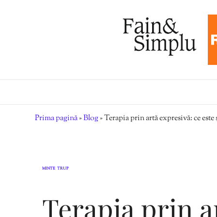
Prima pagină
»
Blog
»
Terapia prin artă expresivă: ce este ș
MINTE
TRUP
,
Terapia prin a