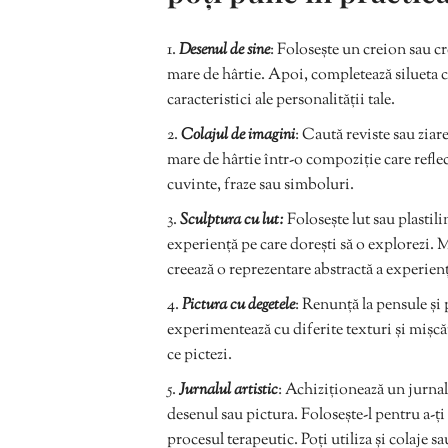
Desenul de sine
: Folosește un creion sau cr
mare de hârtie. Apoi, completează silueta c
caracteristici ale personalității tale.
Colajul de imagini
: Caută reviste sau ziare
mare de hârtie într-o compoziție care reflec
cuvinte, fraze sau simboluri.
Sculptura cu lut:
Folosește lut sau plastil
experiență pe care dorești să o explorezi. 
creează o reprezentare abstractă a experienț
Pictura cu degetele
: Renunță la pensule și 
experimentează cu diferite texturi și mișcăr
ce pictezi.
Jurnalul artistic
: Achiziționează un jurnal 
desenul sau pictura. Folosește-l pentru a-ț
procesul terapeutic. Poți utiliza și colaje sau