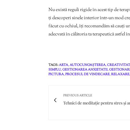
Nu există reguli rigide în acest tip de tera
ți descoperi sinele interior într-un mod crea
făcut cu ochiul, îți recomandăm să cauți un 
adecvată în călătoria ta terapeutică astfel în
TAGS:
ARTA
,
AUTOCUNOAȘTEREA
,
CREATIVITA
SIMPLU
,
GESTIONAREA ANXIETATII
,
GESTIONAR
PICTURA
,
PROCESUL DE VINDECARE
,
RELAXARE
PREVIOUS ARTICLE
Tehnici de meditație pentru stres și a