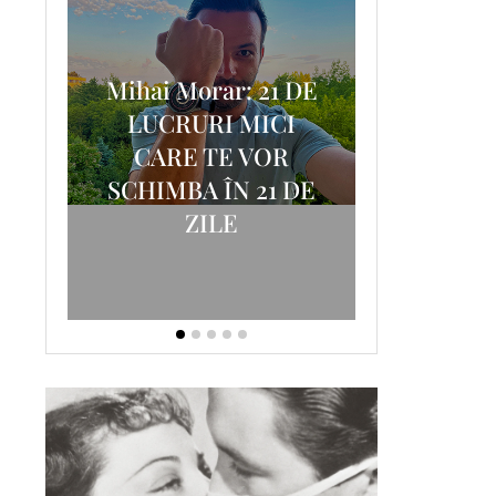
Mihai Morar: 21 DE
i
LUCRURI MICI
AM
SCRISOA
CARE TE VOR
T-
FOSTUL
SCHIMBA ÎN 21 DE
ZILE