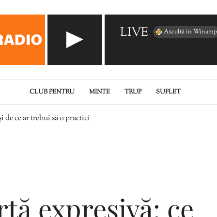
LIVE
Ascultă în Winamp
CLUB PENTRU
MINTE
TRUP
SUFLET
i de ce ar trebui să o practici
rtă expresivă: ce