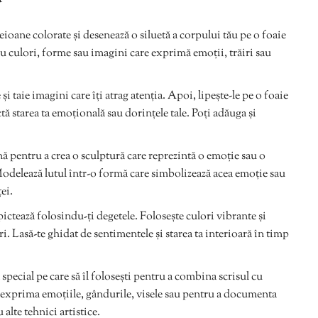
eioane colorate și desenează o siluetă a corpului tău pe o foaie
u culori, forme sau imagini care exprimă emoții, trăiri sau
 și taie imagini care îți atrag atenția. Apoi, lipește-le pe o foaie
tă starea ta emoțională sau dorințele tale. Poți adăuga și
ină pentru a crea o sculptură care reprezintă o emoție sau o
Modelează lutul într-o formă care simbolizează acea emoție sau
ei.
pictează folosindu-ți degetele. Folosește culori vibrante și
i. Lasă-te ghidat de sentimentele și starea ta interioară în timp
special pe care să îl folosești pentru a combina scrisul cu
i exprima emoțiile, gândurile, visele sau pentru a documenta
 alte tehnici artistice.