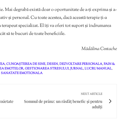
pie. Mai degrabă există doar o oportunitate de a-ți exprima și a-
tiv și personal. Cu toate acestea, dacă această terapie ți-a
terapeut specializat. El îți va oferi tot suport și îndrumarea
cât să te bucuri de toate beneficiile.
Mădălina Costache
TEA
,
CUNOAȘTEREA DE SINE
,
DESEN
,
DEZVOLTARE PERSONALA
,
FAIN &
EA EMOTIILOR
,
GESTIONAREA STRESULUI
,
JURNAL
,
LUCRU MANUAL
,
,
SANATATE EMOTIONALA
NEXT ARTICLE
nxietate
Somnul de prânz: un răsfăț benefic și pentru
adulți