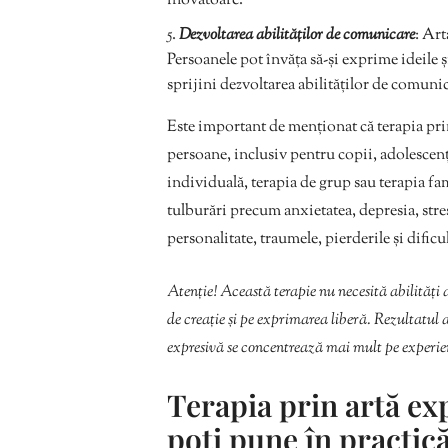
inovatoare.
Dezvoltarea abilităților de comunicare
: Ar
Persoanele pot învăța să-și exprime ideile ș
sprijini dezvoltarea abilităților de comunic
Este important de menționat că terapia prin
persoane, inclusiv pentru copii, adolescenți
individuală, terapia de grup sau terapia fam
tulburări precum anxietatea, depresia, stre
personalitate, traumele, pierderile și dificult
Atenție! Această terapie nu necesită abilități 
de creație și pe exprimarea liberă. Rezultatul a
expresivă se concentrează mai mult pe experien
Terapia prin artă exp
poți pune în practic