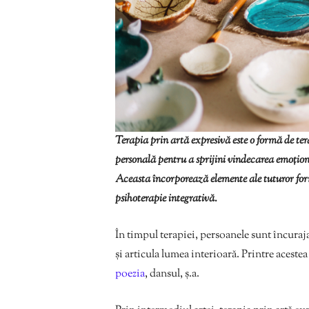
Terapia prin artă expresivă este o formă de tera
personală pentru a sprijini vindecarea emoțion
Aceasta încorporează elemente ale tuturor for
psihoterapie integrativă.
În timpul terapiei, persoanele sunt încuraj
și articula lumea interioară. Printre acest
poezia
, dansul, ș.a.