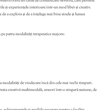
xpresivă oferă un canal de comunicare neverbă, care permite
e și experiențele interioare într-un mod liber și creativ.
e de a explora și de a înțelege mai bine sinele și lumea
ă pe patru modalități terapeutice majore:
ca modalități de vindecare încă din cele mai vechi timpuri.
presia creativă multimodală, uneori într-o singură sesiune, de
e, echipamentele și mediile necesare pentru a facilita