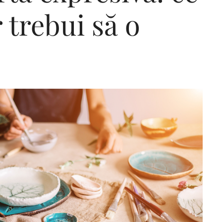
r trebui să o
Editorial Miha
Morar: CUM L-
SALVAT PE FĂ
FRUMOS