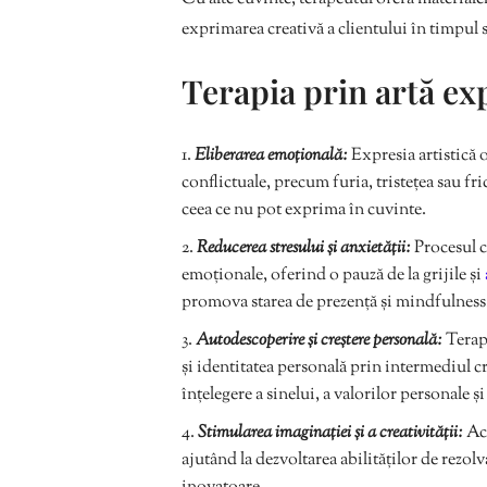
exprimarea creativă a clientului în timpul s
Terapia prin artă ex
Eliberarea emoțională:
Expresia artistică o
conflictuale, precum furia, tristețea sau fr
ceea ce nu pot exprima în cuvinte.
Reducerea stresului și anxietății:
Procesul cr
emoționale, oferind o pauză de la grijile și
promova starea de prezență și mindfulness
Autodescoperire și creștere personală:
Terapi
și identitatea personală prin intermediul cr
înțelegere a sinelui, a valorilor personale și 
Stimularea imaginației și a creativității:
Ace
ajutând la dezvoltarea abilităților de rezol