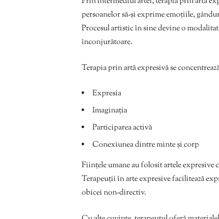
Prin intermediul artei, terapia prin artă e
persoanelor să-și exprime emoțiile, gânduril
Procesul artistic în sine devine o modalitat
înconjurătoare.
Terapia prin artă expresivă se concentreaz
Expresia
Imaginația
Participarea activă
Conexiunea dintre minte și corp
Ființele umane au folosit artele expresive 
Terapeuții în arte expresive facilitează ex
obicei non-directiv.
Cu alte cuvinte, terapeutul oferă materialel