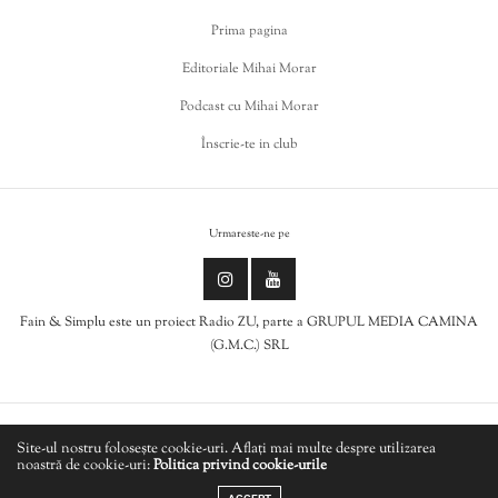
Prima pagina
Editoriale Mihai Morar
Podcast cu Mihai Morar
Înscrie-te in club
Urmareste-ne pe
Fain & Simplu este un proiect Radio ZU, parte a GRUPUL MEDIA CAMINA
(G.M.C.) SRL
Politica de cookies
Site-ul nostru folosește cookie-uri. Aflați mai multe despre utilizarea
noastră de cookie-uri:
Politica privind cookie-urile
LIVE
Politică de confidențialitate