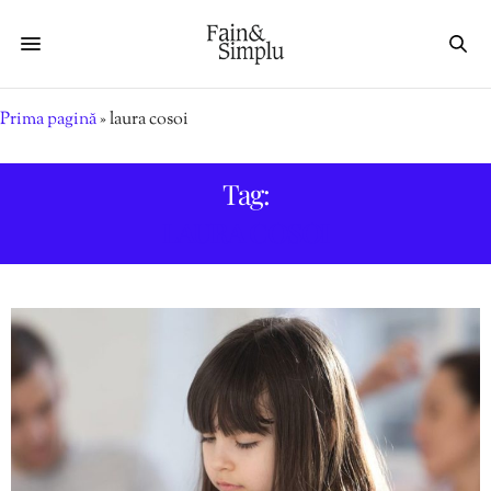
Prima pagină
»
laura cosoi
Tag:
LAURA COSOI