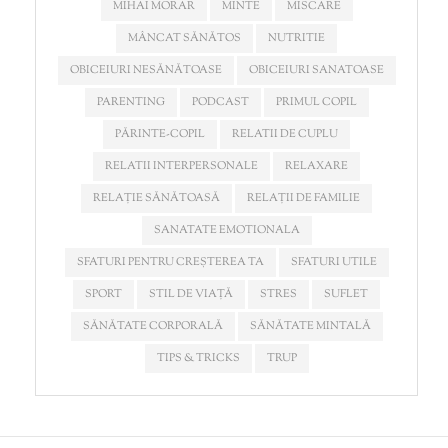
MIHAI MORAR
MINTE
MISCARE
MÂNCAT SĂNĂTOS
NUTRITIE
OBICEIURI NESĂNĂTOASE
OBICEIURI SANATOASE
PARENTING
PODCAST
PRIMUL COPIL
PĂRINTE-COPIL
RELATII DE CUPLU
RELATII INTERPERSONALE
RELAXARE
RELAȚIE SĂNĂTOASĂ
RELAȚII DE FAMILIE
SANATATE EMOTIONALA
SFATURI PENTRU CREȘTEREA TA
SFATURI UTILE
SPORT
STIL DE VIAȚĂ
STRES
SUFLET
SĂNĂTATE CORPORALĂ
SĂNĂTATE MINTALĂ
TIPS & TRICKS
TRUP