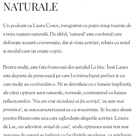
NATURALE
Un podcast cu Laura Cosoi, înregistrat cu puțin timp înainte de
a treia naștere naturală. De altfel, ’natural’ este cuvântul care
definește această conversație, dar și viața actriței, relația cu soțul
și modul cum își crește copiii.
Pentru mulți, este fata frumoasă din serialul
La bloc
. Însă Laura
este departe de personajul pe care l-a întruchipat perfect și cu
care mulți au confundat-o. Ni se dezvăluie ca o femeie împlinită,
ale cărei opțiuni sunt naturale, normale, contrastand cu lumea
reflectoarelor.
’Nu am vrut niciodată să fiu actriță’, ’eu sunt mai
primitivă’
, se autocaracterizează ea cu sinceritate. Și locația aleasă
pentru filmare este una care oglindește alegerile actriței: Liziera
de Lac, un adevărat
‚orășel de case’,
unde opțiunea unui trai mai
aproape de natură se îmbină cu facilitățile moderne, ca grădinița,