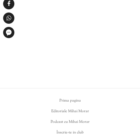
Prima pagina
Editoriale Mihai Morar
Podcast cu Mihai Morar
Înscrie-te in club