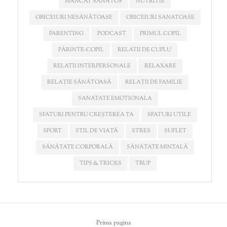
MÂNCAT SĂNĂTOS
NUTRITIE
OBICEIURI NESĂNĂTOASE
OBICEIURI SANATOASE
PARENTING
PODCAST
PRIMUL COPIL
PĂRINTE-COPIL
RELATII DE CUPLU
RELATII INTERPERSONALE
RELAXARE
RELAȚIE SĂNĂTOASĂ
RELAȚII DE FAMILIE
SANATATE EMOTIONALA
SFATURI PENTRU CREȘTEREA TA
SFATURI UTILE
SPORT
STIL DE VIAȚĂ
STRES
SUFLET
SĂNĂTATE CORPORALĂ
SĂNĂTATE MINTALĂ
TIPS & TRICKS
TRUP
Prima pagina