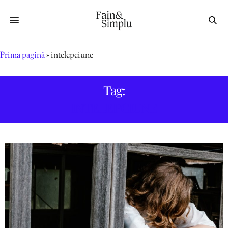
Prima pagină
»
intelepciune
Tag:
INTELEPCIUNE