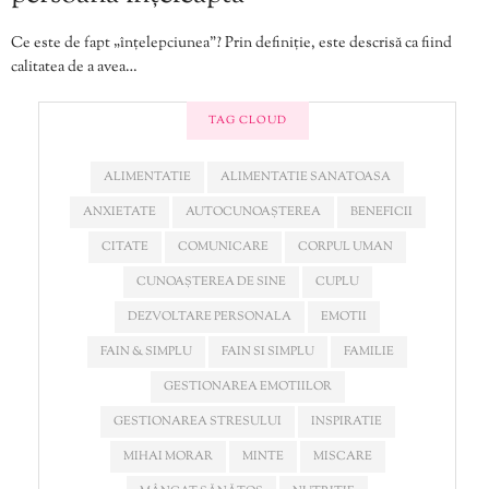
Ce este de fapt „înțelepciunea”? Prin definiție, este descrisă ca fiind
calitatea de a avea…
TAG CLOUD
ALIMENTATIE
ALIMENTATIE SANATOASA
ANXIETATE
AUTOCUNOAȘTEREA
BENEFICII
CITATE
COMUNICARE
CORPUL UMAN
CUNOAȘTEREA DE SINE
CUPLU
DEZVOLTARE PERSONALA
EMOTII
FAIN & SIMPLU
FAIN SI SIMPLU
FAMILIE
GESTIONAREA EMOTIILOR
GESTIONAREA STRESULUI
INSPIRATIE
MIHAI MORAR
MINTE
MISCARE