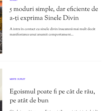
SUFLET
5 moduri simple, dar eficiente de
a-ți exprima Sinele Divin
A intra în contact cu sinele divin înseamnă mai mult decât
manifestarea unui anumit comportament…
MINTE
SUFLET
,
Egoismul poate fi pe cât de rău,
pe atât de bun