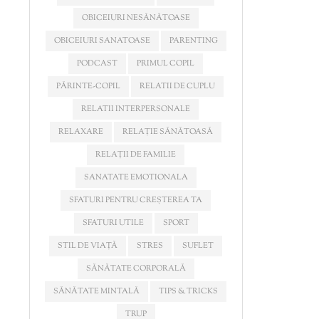
OBICEIURI NESĂNĂTOASE
OBICEIURI SANATOASE
PARENTING
PODCAST
PRIMUL COPIL
PĂRINTE-COPIL
RELATII DE CUPLU
RELATII INTERPERSONALE
RELAXARE
RELAȚIE SĂNĂTOASĂ
RELAȚII DE FAMILIE
SANATATE EMOTIONALA
SFATURI PENTRU CREȘTEREA TA
SFATURI UTILE
SPORT
STIL DE VIAȚĂ
STRES
SUFLET
SĂNĂTATE CORPORALĂ
SĂNĂTATE MINTALĂ
TIPS & TRICKS
TRUP