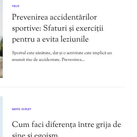
TRUP
Prevenirea accidentărilor
sportive: Sfaturi și exerciții
pentru a evita leziunile
Sportul este sănătate, dar și o activitate care implică un
anumit risc de accidentare. Prevenirea…
MINTE
SUFLET
,
Cum faci diferența între grija de
sine și egoism