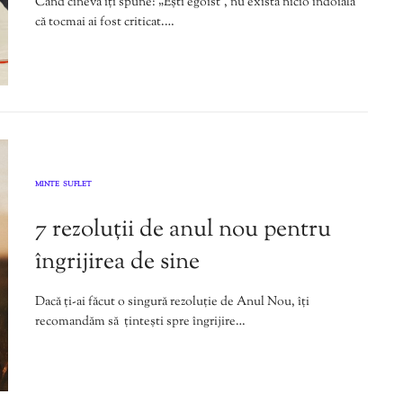
Când cineva îți spune: „Ești egoist”, nu există nicio îndoială
că tocmai ai fost criticat.…
MINTE
SUFLET
,
7 rezoluții de anul nou pentru
îngrijirea de sine
Dacă ți-ai făcut o singură rezoluție de Anul Nou, îți
recomandăm să țintești spre îngrijire…