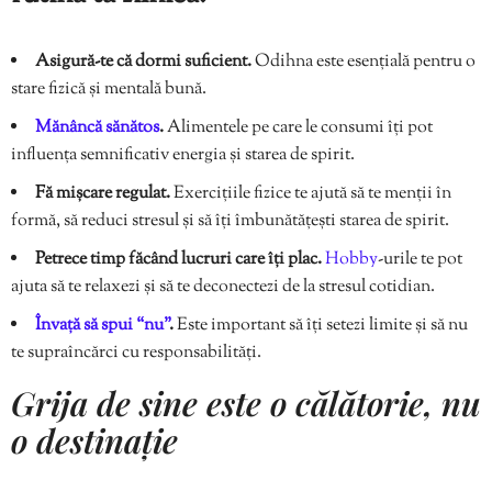
Asigură-te că dormi suficient.
Odihna este esențială pentru o
stare fizică și mentală bună.
Mănâncă sănătos
.
Alimentele pe care le consumi îți pot
influența semnificativ energia și starea de spirit.
Fă mișcare regulat.
Exercițiile fizice te ajută să te menții în
formă, să reduci stresul și să îți îmbunătățești starea de spirit.
Petrece timp făcând lucruri care îți plac.
Hobby
-urile te pot
ajuta să te relaxezi și să te deconectezi de la stresul cotidian.
Învață să spui “nu”
.
Este important să îți setezi limite și să nu
te supraîncărci cu responsabilități.
Grija de sine este o călătorie, nu
o destinație