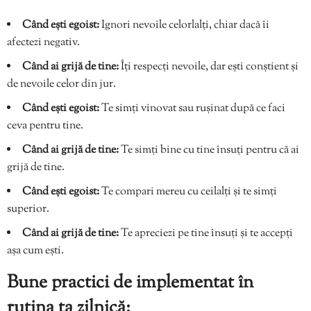
Când ești egoist:
Ignori nevoile celorlalți, chiar dacă îi
afectezi negativ.
Când ai grijă de tine:
Îți respecți nevoile, dar ești conștient și
de nevoile celor din jur.
Când ești egoist:
Te simți vinovat sau rușinat după ce faci
ceva pentru tine.
Când ai grijă de tine:
Te simți bine cu tine însuți pentru că ai
grijă de tine.
Când ești egoist:
Te compari mereu cu ceilalți și te simți
superior.
Când ai grijă de tine:
Te apreciezi pe tine însuți și te accepți
așa cum ești.
Bune practici de implementat în
rutina ta zilnică: