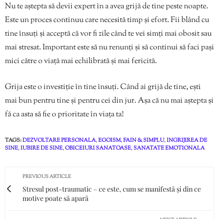
Nu te aștepta să devii expert în a avea grijă de tine peste noapte.
Este un proces continuu care necesită timp și efort. Fii blând cu
tine însuți și acceptă că vor fi zile când te vei simți mai obosit sau
mai stresat. Important este să nu renunți și să continui să faci pași
mici către o viață mai echilibrată și mai fericită.
Grija este o investiție în tine însuți. Când ai grijă de tine, ești
mai bun pentru tine și pentru cei din jur. Așa că nu mai aștepta și
fă ca asta să fie o prioritate în viața ta!
TAGS:
DEZVOLTARE PERSONALA
,
EGOISM
,
FAIN & SIMPLU
,
INGRIJIREA DE
SINE
,
IUBIRE DE SINE
,
OBICEIURI SANATOASE
,
SANATATE EMOTIONALA
PREVIOUS ARTICLE
Stresul post-traumatic – ce este, cum se manifestă și din ce
motive poate să apară