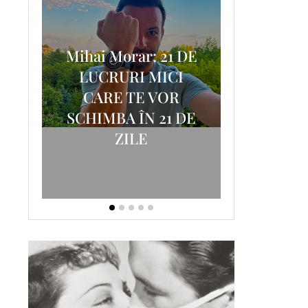
Mihai Morar: 21 DE
i
LUCRURI MICI
AM
SCRISOA
CARE TE VOR
T-
FOSTUL
SCHIMBA ÎN 21 DE
ZILE