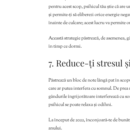
pentru acest scop, psihicul tău știe că are u
și permite-ți să eliberezi orice energie nega
înainte de culcare; acest lucru va permite o
Această strategie păstrează, de asemenea, gâ
în timp ce dormi.
7. Reduce-ți stresul ș
Păstrează un bloc de note lângă pat în scopul
care ar putea interfera cu somnul. De prea m
gândurile îngrijorătoare interferează cu so
psihicul se poate relaxa și odihni.
La început de 2022, înconjoară-te de bunătat
anului.