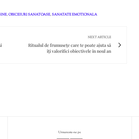
SINE
,
OBICEIURI SANATOASE
,
SANATATE EMOTIONALA
NEXT ARTICLE
i
Ritualul de frumusețe care te poate ajuta să
îți valorifici obiectivele în noul an
Urmareste-ne pe