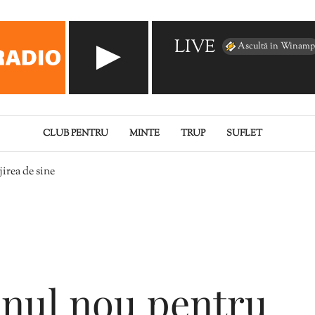
LIVE
Ascultă în Winamp
CLUB PENTRU
MINTE
TRUP
SUFLET
jirea de sine
 anul nou pentru