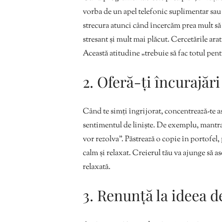
vorba de un apel telefonic suplimentar sau 
strecura atunci când încercăm prea mult să
stresant și mult mai plăcut. Cercetările arată
Această atitudine „trebuie să fac totul pentr
2. Oferă-ți încurajăr
Când te simți îngrijorat, concentrează-te a
sentimentul de liniște. De exemplu, mantra ta
vor rezolva”. Păstrează o copie în portofel,
calm și relaxat. Creierul tău va ajunge să as
relaxată.
3. Renunță la ideea d