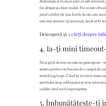
Amintește-ți în mod activ că ești minunat,
fac drăguț și chiar ciudat. Fie că este obice
jurul ochilor tăi (sau liniile de râs care su
este mai atractiv (și minunat) decât să fii si
Descoperă și
3 cărți despre iub
4. Ia-ți mini timeout
Să ai grijă de tine nu este un gest egoist – e
spațiu pentru a te bucura de o ceașcă de cea
stretching/yoga. Când îți iei mini-time-out
spiritului să se odihnească și să se reîncar
ceilalți când vei fi împrospătat.
5. Îmbunătățește-ți î