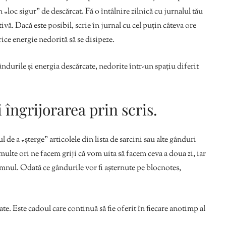
n „loc sigur” de descărcat. Fă o întâlnire zilnică cu jurnalul tău
tivă. Dacă este posibil, scrie în jurnal cu cel puțin câteva ore
rice energie nedorită să se disipeze.
ndurile și energia descărcate, nedorite într-un spațiu diferit
i îngrijorarea prin scris.
 de a „șterge” articolele din lista de sarcini sau alte gânduri
ulte ori ne facem griji că vom uita să facem ceva a doua zi, iar
mnul. Odată ce gândurile vor fi așternute pe blocnotes,
e. Este cadoul care continuă să fie oferit în fiecare anotimp al