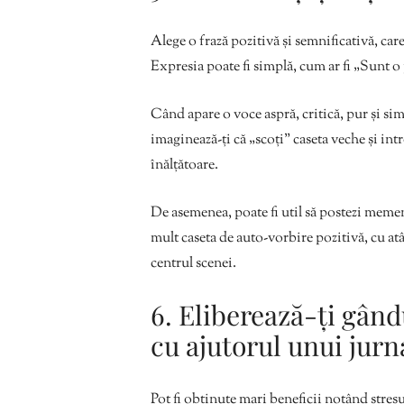
Alege o frază pozitivă și semnificativă, care
Expresia poate fi simplă, cum ar fi „Sunt o
Când apare o voce aspră, critică, pur și si
imaginează-ți că „scoți” caseta veche și in
înălțătoare.
De asemenea, poate fi util să postezi memen
mult caseta de auto-vorbire pozitivă, cu atât
centrul scenei.
6. Eliberează-ți gând
cu ajutorul unui jurn
Pot fi obținute mari beneficii notând stresu