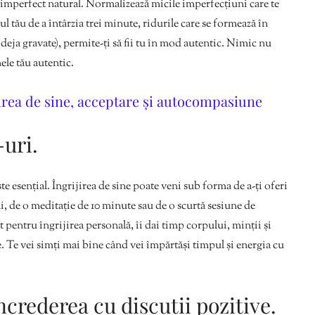
 imperfect natural. Normalizează micile imperfecțiuni care te
iul tău de a întârzia trei minute, ridurile care se formează în
nt deja gravate), permite-ți să fii tu în mod autentic. Nimic nu
nele tău autentic.
irea de sine, acceptare și autocompasiune
-uri.
ste esențial. Îngrijirea de sine poate veni sub forma de a-ți oferi
i, de o meditație de 10 minute sau de o scurtă sesiune de
 pentru îngrijirea personală, îi dai timp corpului, minții și
ce. Te vei simți mai bine când vei împărtăși timpul și energia cu
ncrederea cu discuții pozitive.