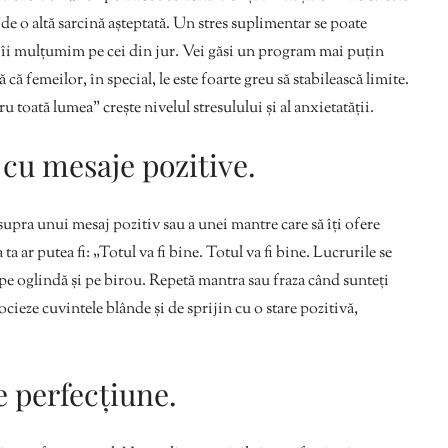
de o altă sarcină așteptată. Un stres suplimentar se poate
 îi mulțumim pe cei din jur. Vei găsi un program mai puțin
 că femeilor, în special, le este foarte greu să stabilească limite.
u toată lumea” crește nivelul stresulului și al anxietatății.
i cu mesaje pozitive.
supra unui mesaj pozitiv sau a unei mantre care să îți ofere
 ar putea fi: „Totul va fi bine. Totul va fi bine. Lucrurile se
 pe oglindă și pe birou. Repetă mantra sau fraza când sunteți
ocieze cuvintele blânde și de sprijin cu o stare pozitivă,
e perfecțiune.