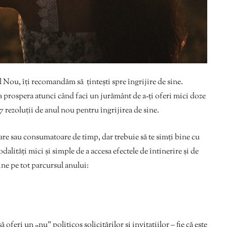
l Nou, îți recomandăm să țintești spre îngrijire de sine.
va prospera atunci când faci un jurământ de a-ți oferi mici doze
 7 rezoluții de anul nou pentru îngrijirea de sine.
toare sau consumatoare de timp, dar trebuie să te simți bine cu
odalități mici și simple de a accesa efectele de întinerire și de
 sine pe tot parcursul anului:
oferi un „nu” politicos solicitărilor și invitațiilor – fie că este