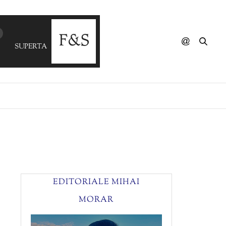
SUPERTASTE - Can't Get You Out Of My Head (PanoSigma
EDITORIALE MIHAI
MORAR