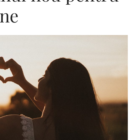
ine
Editorial Miha
Morar: CUM L-
SALVAT PE FĂ
FRUMOS