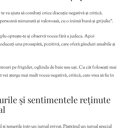
 te va ajuta să combați orice discuție negativă și critică.
 persoană minunată și valoroasă, cu o inimă bună și grijulie”.
mplu oprește-te și observă vocea fără a judeca. Apoi
troduceți una proaspătă, pozitivă, care oferă gânduri amabile și
touri pe frigider, oglinda de baie sau uși. Cu cât folosești mai
 vei șterge mai mult vocea negativă, critică, care vrea să fie în
urile și sentimentele reținute
al
l și temerile într-un jurnal privat. Păstrând un jurnal special