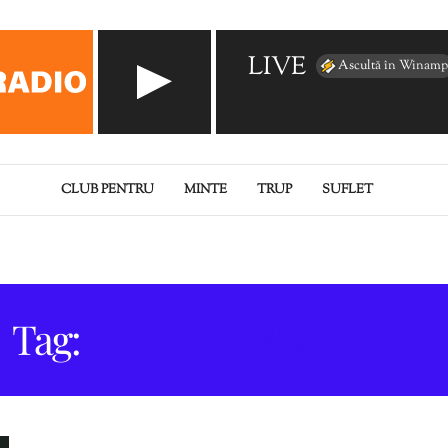
LIVE
Ascultă în Winamp
CLUB PENTRU
MINTE
TRUP
SUFLET
Tag:
HIDRATAREA PIELII