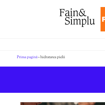
Prima pagină
»
hidratarea pielii