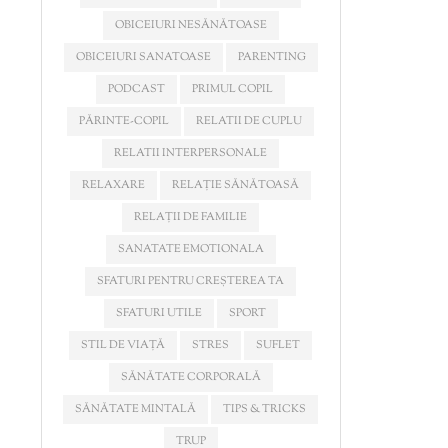
OBICEIURI NESĂNĂTOASE
OBICEIURI SANATOASE
PARENTING
PODCAST
PRIMUL COPIL
PĂRINTE-COPIL
RELATII DE CUPLU
RELATII INTERPERSONALE
RELAXARE
RELAȚIE SĂNĂTOASĂ
RELAȚII DE FAMILIE
SANATATE EMOTIONALA
SFATURI PENTRU CREȘTEREA TA
SFATURI UTILE
SPORT
STIL DE VIAȚĂ
STRES
SUFLET
SĂNĂTATE CORPORALĂ
SĂNĂTATE MINTALĂ
TIPS & TRICKS
TRUP